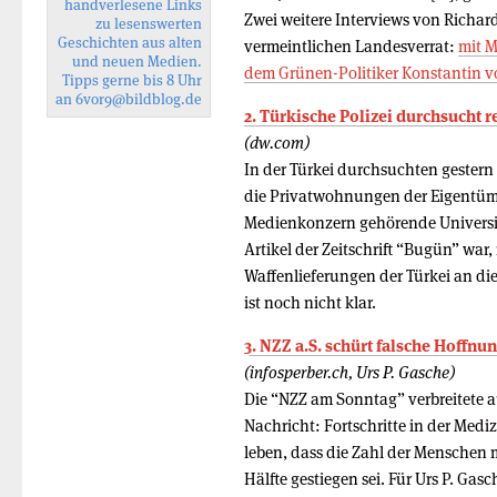
handverlesene Links
Zwei weitere Interviews von Richar
zu lesenswerten
Geschichten aus alten
vermeintlichen Landesverrat:
mit M
und neuen Medien.
dem Grünen-Politiker Konstantin v
Tipps gerne bis 8 Uhr
an
6vor9
@bildblog.de
2. Türkische Polizei durchsucht
(dw.com)
In der Türkei durchsuchten gestern 
die Privatwohnungen der Eigentüme
Medienkonzern gehörende Universitä
Artikel der Zeitschrift “Bugün” war,
Waffenlieferungen der Türkei an die 
ist noch nicht klar.
3. NZZ a.S. schürt falsche Hoffnu
(infosperber.ch, Urs P. Gasche)
Die “NZZ am Sonntag” verbreitete au
Nachricht: Fortschritte in der Mediz
leben, dass die Zahl der Menschen m
Hälfte gestiegen sei. Für Urs P. Gas