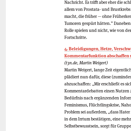
Nachricht. Es trifft aber eher die s
allem von Prostata- und Brustkreb
macht, die früher — ohne Früherke
Tumoren gespürt hätten.” Daneben 
Rolle spielen und nicht, wie von d
Fortschritte.
4. Beleidigungen, Hetze, Versch
Kommentarfunktion abschaffen s
(t3n.de, Martin Weigert)
Martin Weigert, lange Zeit eigentli
plädiert nun dafür, diese (zuminde
abzuschaffen: „Mir erschließt es si
Kommentardebatten einen Nutzen z
Bedürfnis nach ergänzenden Inform
Feminismus, Flüchtlingskrise, Nahos
Problem sei außerdem, „dass Hater
in dem Irrtum bestätigen, eine mehr
Selbstbewusstsein, sorgt für Grupp