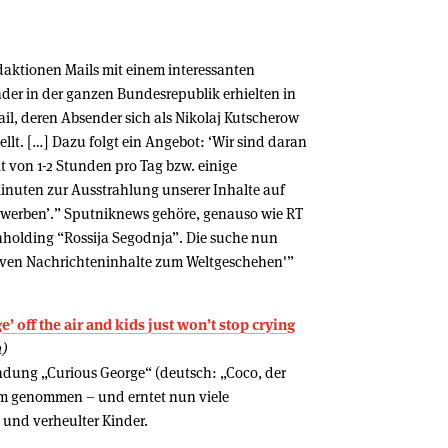
daktionen Mails mit einem interessanten
nder in der ganzen Bundesrepublik erhielten in
l, deren Absender sich als Nikolaj Kutscherow
llt. […] Dazu folgt ein Angebot: ‘Wir sind daran
it von 1-2 Stunden pro Tag bzw. einige
inuten zur Ausstrahlung unserer Inhalte auf
rwerben’.” Sputniknews gehöre, genauso wie RT
nholding “Rossija Segodnja”. Die suche nun
tiven Nachrichteninhalte zum Weltgeschehen'”
e’ off the air and kids just won’t stop crying
h)
ndung „Curious George“ (deutsch: „Coco, der
mm genommen – und erntet nun viele
 und verheulter Kinder.