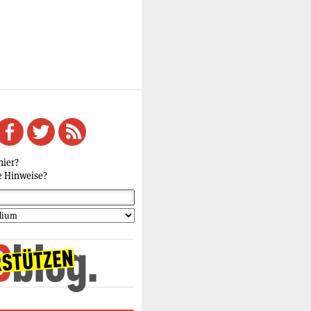
hier?
e Hinweise?