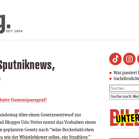
Sputniknews,
Was passiert 
r
Sachdienlich
soluter Gummiparagraf!
ndestag über einen Gesetzesentwurf zur
nd Blogger Udo Vetter nennt das Vorhaben einen
 geplanten Gesetz nach “wäre Beckedahl eben
 wie der Whistleblower selbst, ein Straftäter.”