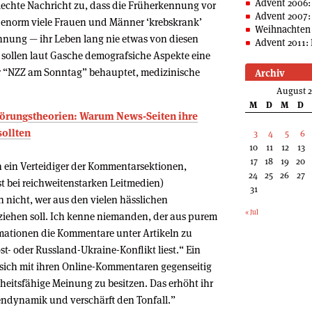
Advent 2006:
chlechte Nachricht zu, dass die Früherkennung vor
Advent 2007:
s enorm viele Frauen und Männer ‘krebskrank’
Weihnachten 
nnung — ihr Leben lang nie etwas von diesen
Advent 2011: 
sollen laut Gasche demografsiche Aspekte eine
er “NZZ am Sonntag” behauptet, medizinische
Archiv
August 
M
D
M
D
wörungstheorien: Warum News-Seiten ihre
ollten
3
4
5
6
10
11
12
13
17
18
19
20
ch ein Verteidiger der Kommentarsektionen,
24
25
26
27
st bei reichweitenstarken Leitmedien)
31
ch nicht, wer aus den vielen hässlichen
« Jul
iehen soll. Ich kenne niemanden, der aus purem
ationen die Kommentare unter Artikeln zu
t- oder Russland-Ukraine-Konflikt liest.“ Ein
 sich mit ihren Online-Kommentaren gegenseitig
heitsfähige Meinung zu besitzen. Das erhöht ihr
endynamik und verschärft den Tonfall.”