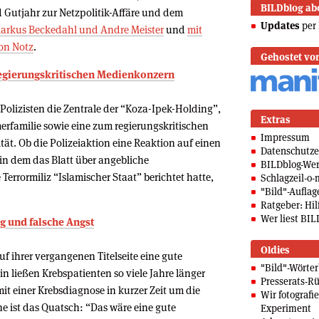
BILDblog ab
d Gutjahr zur Netzpolitik-Affäre und dem
Updates
per 
arkus Beckedahl und Andre Meister
und
mit
on Notz
.
Gehostet vo
 regierungskritischen Medienkonzern
Polizisten die Zentrale der “Koza-Ipek-Holding”,
Extras
rfamilie sowie eine zum regierungskritischen
Impressum
t. Ob die Polizeiaktion eine Reaktion auf einen
Datenschutze
 in dem das Blatt über angebliche
BILDblog-We
Terrormiliz “Islamischer Staat” berichtet hatte,
Schlagzeil-o-
"Bild"-Auflag
Ratgeber: Hilf
Wer liest BIL
ng und falsche Angst
Oldies
f ihrer vergangenen Titelseite eine gute
"Bild"-Wörte
in ließen Krebspatienten so viele Jahre länger
Presserats-Rü
it einer Krebsdiagnose in kurzer Zeit um die
Wir fotografi
che ist das Quatsch: “Das wäre eine gute
Experiment