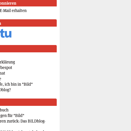
onnieren
E-Mail erhalten
n
rklärung
rbespot
mat
e
e, ich bin in "Bild"
Dblog?
rbuch
gen für "Bild"
eren zurück: Das BILDblog-