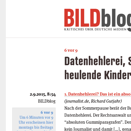
6 vor 9
Datenhehlerei, 
heulende Kinde
2.9.2015, 8:54
1. Datenhehlerei? Das ist ein ab
BILDblog
(journalist.de, Richard Gutjahr)
Nach der Sommerpause berät der Bu
6 vor 9
Datenhehlerei. Der Rechtsanwalt u
Um 6 Minuten vor 9
“absoluten Gummiparagrafen”. Dem
Uhr erscheinen hier
montags bis freitags
kein Journalist und damit […], genau