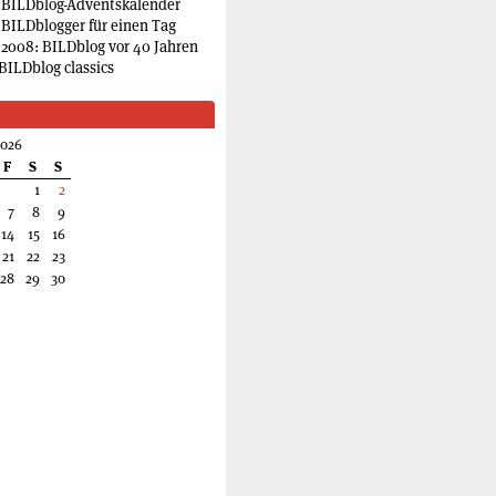
 BILDblog-Adventskalender
 BILDblogger für einen Tag
2008: BILDblog vor 40 Jahren
BILDblog classics
2026
F
S
S
1
2
7
8
9
14
15
16
21
22
23
28
29
30