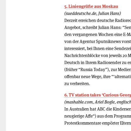
5. Liniengrüße aus Moskau
(sueddeutsche.de, Julian Hans)
Derzeit erreichen deutsche Radiore
Angebot, schreibt Julian Hans: “Se
den vergangenen Wochen eine E-Mai
von der Agentur Sputniknews vorste
interessiert, bei Ihnen eine Sendeze
Nachrichtenblöcke von jeweils 20 M
Deutsch in Ihrem Radiosender zu e
(früher “Russia Today”), zur Medie
offenbar neue Wege, ihre “‘alterna
zu verbreiten.
6. TV station takes ‘Curious Georg
(mashable.com, Ariel Bogle, englisc
In Australien hat ABC die Kinderse
neugierige Affe“) aus dem Progra
Protestkommentare empörter Eltern