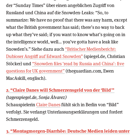
der “Sunday Times” über einen angeblichen Zugriff von
Russland und China auf die Snowden-Leaks: “So, to
summarize: We have no proof that there was any harm, except
what the British government has said; there’s no way to back
up what they’ve said; if you want to know what’s going on in
the intelligence world, well… you’ve gotta have a leak like
Snowden’s.” Siehe dazu auch
“Britischer Medienbericht:
Dubioser Angriff auf Edward Snowden”
(spiegel.de, Christian
Stöcker) und
“Snowden files ‘read by Russia and China’: five
questions for UK government”
(theguardian.com, Ewen
MacAskill, englisch).
2. “Claire Danes will Schmerzensgeld von der ‘Bild'”
(tagesspiegel.de, Sonja Álvarez)
Schauspielerin
Claire Danes
fühlt sich in Berlin von “Bild”
verfolgt. Sie verlangt Unterlassungserklärungen und fordert
Schmerzensgeld.
3. “Montagmorgen-Diarrhöe: Deutsche Medien leiden unter