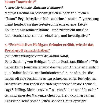
akuter Tatorteritis”
(zeitgeisterjagd.de, Matthias Heitmann)
Matthias Heitmann beschäftigt sich mit den zahlreichen
“Tatort”-Begleitmedien: “Nahezu keine deutsche Tageszeitung
meint heute, dass ihre Website ohne eine eigene ‘Tatort-
Kolumne’ auskommen könne – und zwar nicht nur eine
feuilletonistische, sondern eine harte und investigative.”
4. “Erstmals live: Heftig.co-Gründer erzählt, wie sie das
Portal groß gemacht haben”
(onlinemarketingrockstars.de, Martin Gardt)
Peter Schilling von Heftig.co “auf der Rockstars-Bühne”: “‘Wir
haben keine Jour­na­lis­ten und das war von Anfang an ziem­lich
gut. Online-Redakteure funk­tio­nie­ren für uns oft nicht, die
haben oft eine bestimmte Art zu schrei­ben, einen fest­ge­leg­ten
Blick­win­kel. Wir gehen viel daten­ge­trie­be­ner an die The­men’,
sagt Schil­ling. Die inten­si­ven Tests von Bil­dern und Über­schrif­
ten sind eines der Mar­ken­zei­chen von Heftig.co, hier zäh­len
Klicks und keine sprach­li­chen Bon­bons. Mit Copyright-