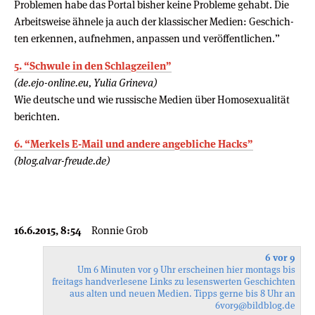
Problemen habe das Por­tal bis­her keine Pro­bleme gehabt. Die
Arbeits­weise ähnele ja auch der klas­si­scher Medien: Geschich­
ten erken­nen, auf­neh­men, anpas­sen und ver­öf­fent­li­chen.”
5. “Schwule in den Schlagzeilen”
(de.ejo-online.eu, Yulia Grineva)
Wie deutsche und wie russische Medien über Homosexualität
berichten.
6. “Merkels E-Mail und andere angebliche Hacks”
(blog.alvar-freude.de)
16.6.2015, 8:54
Ronnie Grob
6 vor 9
Um 6 Minuten vor 9 Uhr erscheinen hier montags bis
freitags handverlesene Links zu lesenswerten Geschichten
aus alten und neuen Medien. Tipps gerne bis 8 Uhr an
6vor9
@bildblog.de