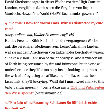
David Sherborne sagte in dieser Woche vor dem High Court in
London, verglichen damit seien die Vergehen von Rupert
Murdochs News of the World (NotW) fast harmlos gewesen.”
4. “So this is how the world ends: with us distracted by cute
cats”
(theguardian.com, Hadley Freeman, englisch)
Hadley Freeman zählt Nachrichten der vergangenen Woche
auf, die bei einigen Mediennutzern keine Aufnahme fanden,
weil sie mit dem Anschauen von Katzenfotos beschäftigt waren:
“I have a vision – a vision of the apocalypse, and it will consist
of Earth being consumed by fire and brimstone, but no one will
notice because they’ll be too busy inside looking at a photo on
the web of a frog using a leaf like an umbrella. And as their
faces melt, they’ll be crying, ‘Wait! But I must tweet a link to this
baby panda sneezing!'” Siehe dazu auch
“ZDF und Putin reiten
den Wieselspecht”
(olereissmann.de).
5. “Ein Jahr ohne Roaming-Schikane: So fühlt sich echte
Freiheit an”