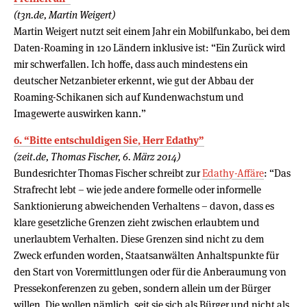
(t3n.de, Martin Weigert)
Martin Weigert nutzt seit einem Jahr ein Mobilfunkabo, bei dem
Daten-Roaming in 120 Ländern inklusive ist: “Ein Zurück wird
mir schwerfallen. Ich hoffe, dass auch mindestens ein
deutscher Netzanbieter erkennt, wie gut der Abbau der
Roaming-Schikanen sich auf Kundenwachstum und
Imagewerte auswirken kann.”
6. “Bitte entschuldigen Sie, Herr Edathy”
(zeit.de, Thomas Fischer, 6. März 2014)
Bundesrichter Thomas Fischer schreibt zur
Edathy-Affäre
: “Das
Strafrecht lebt – wie jede andere formelle oder informelle
Sanktionierung abweichenden Verhaltens – davon, dass es
klare gesetzliche Grenzen zieht zwischen erlaubtem und
unerlaubtem Verhalten. Diese Grenzen sind nicht zu dem
Zweck erfunden worden, Staatsanwälten Anhaltspunkte für
den Start von Vorermittlungen oder für die Anberaumung von
Pressekonferenzen zu geben, sondern allein um der Bürger
willen. Die wollen nämlich, seit sie sich als Bürger und nicht als