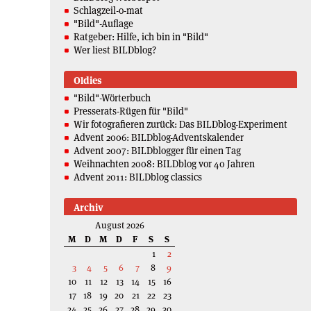
Schlagzeil-o-mat
"Bild"-Auflage
Ratgeber: Hilfe, ich bin in "Bild"
Wer liest BILDblog?
Oldies
"Bild"-Wörterbuch
Presserats-Rügen für "Bild"
Wir fotografieren zurück: Das BILDblog-Experiment
Advent 2006: BILDblog-Adventskalender
Advent 2007: BILDblogger für einen Tag
Weihnachten 2008: BILDblog vor 40 Jahren
Advent 2011: BILDblog classics
Archiv
August 2026
M
D
M
D
F
S
S
1
2
3
4
5
6
7
8
9
10
11
12
13
14
15
16
17
18
19
20
21
22
23
24
25
26
27
28
29
30