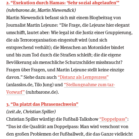
2. “Exekution durch Hamas: ‘Sehr sozial abgelaufen'”
(ruhrbarone.de, Martin Niewendick)
Martin Niewendick befasst sich mit einem Blogbeitrag von
Journalist Martin Lejeune: “Die Frage, die Lejeune hier elegant
umschifft, lautet aber: Wie legal ist die Justiz einer Gruppierung,
die als Terrororganisation eingestuft wird (und sich
entsprechend verhält); die Menschen an Motorräder bindet
und bis zum Tod durch die Straßen schleift; die die eigene
Bevölkerung als menschliche Schutzschilder missbraucht?
Fragen über Fragen, und Martin Lejeune stellt keine einzige
davon.” Siehe dazu auch
“Distanz als Lernprozess”
(anlasslos.de, Tilo Jung) und
“Stellungnahme zum taz-
Vorwurf”
(ruhrbarone.de).
3. “Da platzt das Phrasenschwein”
(zeit.de, Christian Spiller)
Christian Spiller würdigt die Fußball-Talkshow
“Doppelpass”
:
“Das ist die Qualität am Doppelpass: Man wird verschont von
den großen Problemen der Fußballwelt, die das Ganze vielleicht