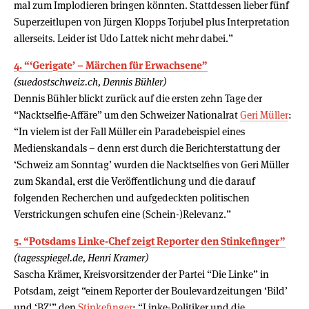
mal zum Implodieren bringen könnten. Stattdessen lieber fünf
Superzeitlupen von Jürgen Klopps Torjubel plus Interpretation
allerseits. Leider ist Udo Lattek nicht mehr dabei.”
4. “‘Gerigate’ – Märchen für Erwachsene”
(suedostschweiz.ch, Dennis Bühler)
Dennis Bühler blickt zurück auf die ersten zehn Tage der
“Nacktselfie-Affäre” um den Schweizer Nationalrat
Geri Müller
:
“In vielem ist der Fall Müller ein Paradebeispiel eines
Medienskandals – denn erst durch die Berichterstattung der
‘Schweiz am Sonntag’ wurden die Nacktselfies von Geri Müller
zum Skandal, erst die Veröffentlichung und die darauf
folgenden Recherchen und aufgedeckten politischen
Verstrickungen schufen eine (Schein-)Relevanz.”
5. “Potsdams Linke-Chef zeigt Reporter den Stinkefinger”
(tagesspiegel.de, Henri Kramer)
Sascha Krämer, Kreisvorsitzender der Partei “Die Linke” in
Potsdam, zeigt “einem Reporter der Boulevardzeitungen ‘Bild’
und ‘BZ'” den
Stinkefinger
: “Linke-Politiker und die