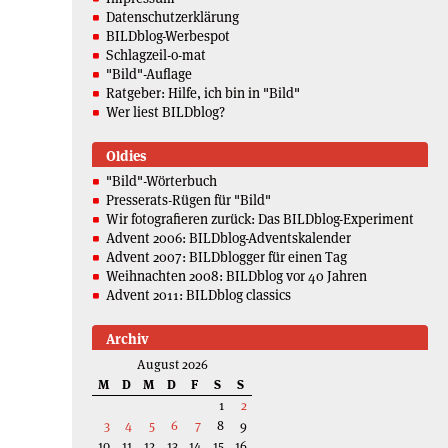
Datenschutzerklärung
BILDblog-Werbespot
Schlagzeil-o-mat
"Bild"-Auflage
Ratgeber: Hilfe, ich bin in "Bild"
Wer liest BILDblog?
Oldies
"Bild"-Wörterbuch
Presserats-Rügen für "Bild"
Wir fotografieren zurück: Das BILDblog-Experiment
Advent 2006: BILDblog-Adventskalender
Advent 2007: BILDblogger für einen Tag
Weihnachten 2008: BILDblog vor 40 Jahren
Advent 2011: BILDblog classics
Archiv
August 2026
M
D
M
D
F
S
S
1
2
3
4
5
6
7
8
9
10
11
12
13
14
15
16