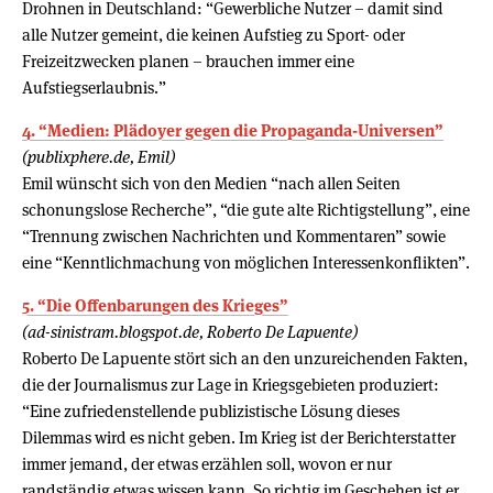
Drohnen in Deutschland: “Gewerbliche Nutzer – damit sind
alle Nutzer gemeint, die keinen Aufstieg zu Sport- oder
Freizeitzwecken planen – brauchen immer eine
Aufstiegserlaubnis.”
4. “Medien: Plädoyer gegen die Propaganda-Universen”
(publixphere.de, Emil)
Emil wünscht sich von den Medien “nach allen Seiten
schonungslose Recherche”, “die gute alte Richtigstellung”, eine
“Trennung zwischen Nachrichten und Kommentaren” sowie
eine “Kenntlichmachung von möglichen Interessenkonflikten”.
5. “Die Offenbarungen des Krieges”
(ad-sinistram.blogspot.de, Roberto De Lapuente)
Roberto De Lapuente stört sich an den unzureichenden Fakten,
die der Journalismus zur Lage in Kriegsgebieten produziert:
“Eine zufriedenstellende publizistische Lösung dieses
Dilemmas wird es nicht geben. Im Krieg ist der Berichterstatter
immer jemand, der etwas erzählen soll, wovon er nur
randständig etwas wissen kann. So richtig im Geschehen ist er