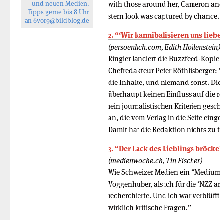
und neuen Medien.
with those around her, Cameron an
Tipps gerne bis 8 Uhr
stern look was captured by chance.
an
6vor9
@bildblog.de
2. “‘Wir kannibalisiere​n uns liebe
(persoenlich.com, Edith Hollenstein)
Ringier lanciert die Buzzfeed-Kopi
Chefredakteur Peter Röthlisberger:
die Inhalte, und niemand sonst. Di
überhaupt keinen Einfluss auf die 
rein journalistischen Kriterien gesc
an, die vom Verlag in die Seite ein
Damit hat die Redaktion nichts zu 
3. “Der Lack des Lieblings bröcke
(medienwoche.ch, Tin Fischer)
Wie Schweizer Medien ein “Medium” 
Voggenhuber, als ich für die ‘NZZ
recherchierte. Und ich war verblüfft.
wirklich kritische Fragen.”