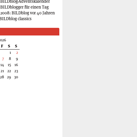
 BILDblog-Adventskalender
 BILDblogger für einen Tag
2008: BILDblog vor 40 Jahren
BILDblog classics
2026
F
S
S
1
2
7
8
9
14
15
16
21
22
23
28
29
30