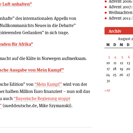
Advent 2006:
e Luft anhalten”
Advent 2007:
Weihnachten 
enhafte” des internationalen Appells von
Advent 2011: 
 “Nullkommanichts Neues in die Debatte”
Archiv
pirierenden Gedanken” in sich trage.
August 
nden für Afrika”
M
D
M
D
3
4
5
6
acht auf die Kälte in Norwegen aufmerksam.
10
11
12
13
17
18
19
20
itische Ausgabe von Mein Kampf”
24
25
26
27
31
ische Edition” von
“Mein Kampf”
wird von der
er halben Million Euro finanziert – nun soll das
« Jul
zu auch
“Bayerische Regierung stoppt
”
(sueddeutsche.de, Mike Szymanski).