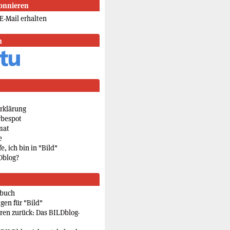
onnieren
E-Mail erhalten
n
rklärung
rbespot
mat
e
e, ich bin in "Bild"
Dblog?
rbuch
gen für "Bild"
eren zurück: Das BILDblog-