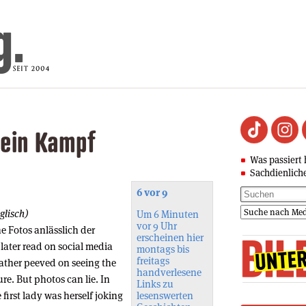
Mein Kampf
Was passiert 
Sachdienlich
6 vor 9
glisch)
Um 6 Minuten
vor 9 Uhr
 Fotos anlässlich der
erscheinen hier
later read on social media
montags bis
freitags
ather peeved on seeing the
handverlesene
re. But photos can lie. In
Links zu
e first lady was herself joking
lesenswerten