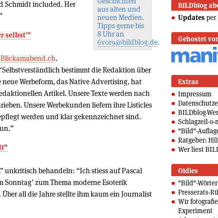
Geschichten
d Schmidt included. Her
BILDblog ab
aus alten und
”
neuen Medien.
Updates
per 
Tipps gerne bis
8 Uhr an
r selbst'”
Gehostet vo
6vor9@bildblog.de
.
e
Blickamabend.ch
.
 “Selbstverständlich bestimmt die Redaktion über
e neue Werbeform, das Native Advertising, hat
Extras
redaktionellen Artikel. Unsere Texte werden nach
Impressum
Datenschutze
hrieben. Unsere Werbekunden liefern ihre Listicles
BILDblog-We
gepflegt werden und klar gekennzeichnet sind.
Schlagzeil-o-
tun.”
"Bild"-Auflag
Ratgeber: Hilf
lt”
Wer liest BIL
unkritisch behandeln: “Ich stiess auf Pascal
Oldies
 am Sonntag’ zum Thema moderne Esoterik
"Bild"-Wörte
Presserats-Rü
 Über all die Jahre stellte ihm kaum ein Journalist
Wir fotografi
Experiment