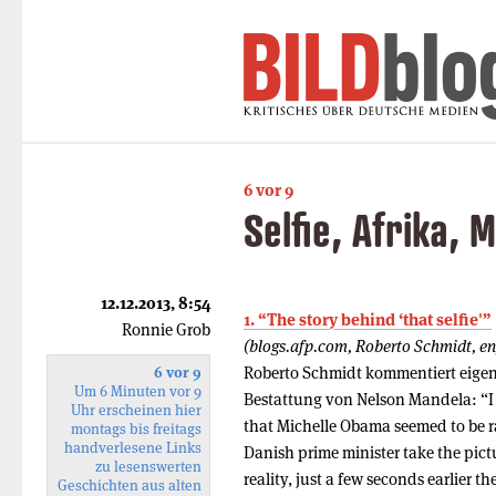
6 vor 9
Selfie, Afrika, 
12.12.2013, 8:54
1. “The story behind ‘that selfie'”
Ronnie Grob
(blogs.afp.com, Roberto Schmidt, en
Roberto Schmidt kommentiert eigene
6 vor 9
Um 6 Minuten vor 9
Bestattung von Nelson Mandela: “I 
Uhr erscheinen hier
that Michelle Obama seemed to be r
montags bis freitags
handverlesene Links
Danish prime minister take the pictu
zu lesenswerten
reality, just a few seconds earlier th
Geschichten aus alten