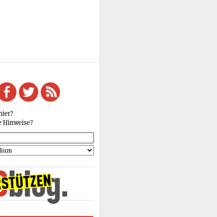
hier?
e Hinweise?