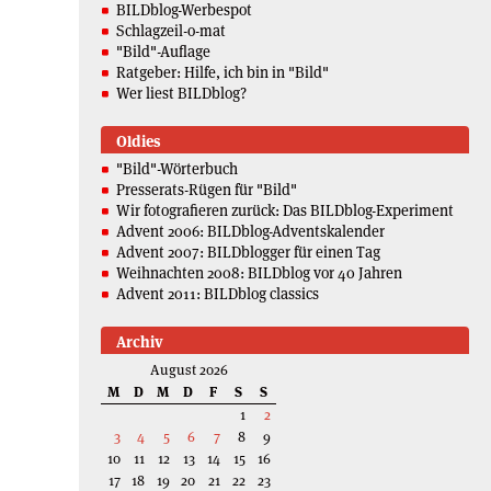
BILDblog-Werbespot
Schlagzeil-o-mat
"Bild"-Auflage
Ratgeber: Hilfe, ich bin in "Bild"
Wer liest BILDblog?
Oldies
"Bild"-Wörterbuch
Presserats-Rügen für "Bild"
Wir fotografieren zurück: Das BILDblog-Experiment
Advent 2006: BILDblog-Adventskalender
Advent 2007: BILDblogger für einen Tag
Weihnachten 2008: BILDblog vor 40 Jahren
Advent 2011: BILDblog classics
Archiv
August 2026
M
D
M
D
F
S
S
1
2
3
4
5
6
7
8
9
10
11
12
13
14
15
16
17
18
19
20
21
22
23