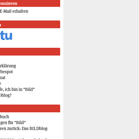
onnieren
E-Mail erhalten
n
rklärung
rbespot
mat
e
e, ich bin in "Bild"
Dblog?
rbuch
gen für "Bild"
eren zurück: Das BILDblog-