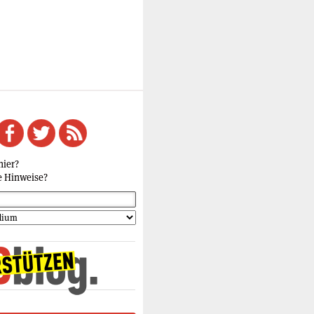
hier?
e Hinweise?