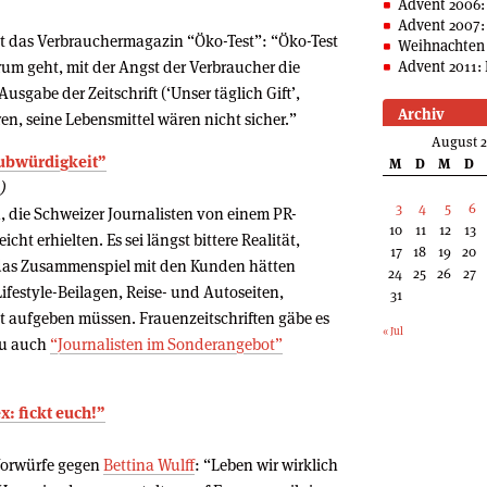
Advent 2006:
Advent 2007:
ert das Verbrauchermagazin “Öko-Test”: “Öko-Test
Weihnachten 
rum geht, mit der Angst der Verbraucher die
Advent 2011: 
usgabe der Zeitschrift (‘Unser täglich Gift’,
Archiv
ren, seine Lebensmittel wären nicht sicher.”
August 
aubwürdigkeit”
M
D
M
D
)
3
4
5
6
 die Schweizer Journalisten von einem PR-
10
11
12
13
cht erhielten. Es sei längst bittere Realität,
17
18
19
20
 das Zusammenspiel mit den Kunden hätten
24
25
26
27
festyle-Beilagen, Reise- und Autoseiten,
31
t aufgeben müssen. Frauenzeitschriften gäbe es
« Jul
zu auch
“Journalisten im Sonderangebot”
x: fickt euch!”
Vorwürfe gegen
Bettina Wulff
: “Leben wir wirklich