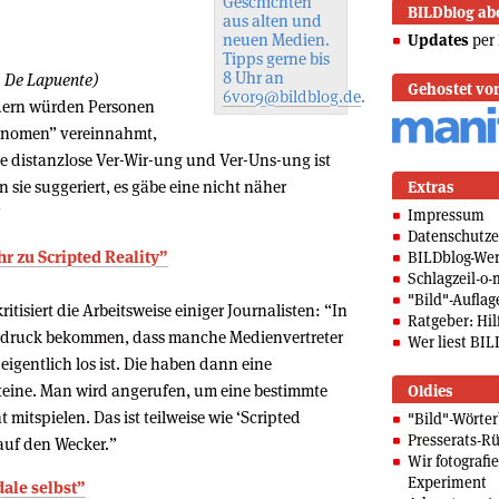
Geschichten
BILDblog ab
aus alten und
neuen Medien.
Updates
per 
Tipps gerne bis
8 Uhr an
. De Lapuente)
Gehostet vo
6vor9@bildblog.de
.
ndern würden Personen
ronomen” vereinnahmt,
ie distanzlose Ver-Wir-ung und Ver-Uns-ung ist
 sie suggeriert, es gäbe eine nicht näher
Extras
”
Impressum
Datenschutze
r zu Scripted Reality”
BILDblog-We
Schlagzeil-o-
"Bild"-Auflag
tisiert die Arbeitsweise einiger Journalisten: “In
Ratgeber: Hilf
indruck bekommen, dass manche Medienvertreter
Wer liest BIL
eigentlich los ist. Die haben dann eine
eine. Man wird angerufen, um eine bestimmte
Oldies
 mitspielen. Das ist teilweise wie ‘Scripted
"Bild"-Wörte
Presserats-Rü
 auf den Wecker.”
Wir fotografi
Experiment
dale selbst”