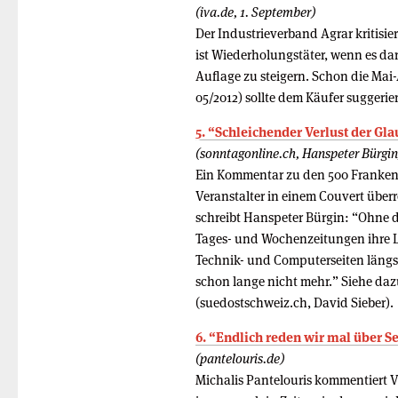
(iva.de, 1. September)
Der Industrieverband Agrar kritisi
ist Wiederholungstäter, wenn es da
Auflage zu steigern. Schon die Mai-A
05/2012) sollte dem Käufer suggerie
5. “Schleichender Verlust der Gl
(sonntagonline.ch, Hanspeter Bürgin
Ein Kommentar zu den 500 Franken,
Veranstalter in einem Couvert überrei
schreibt Hanspeter Bürgin: “Ohne
Tages- und Wochenzeitungen ihre Li
Technik- und Computerseiten längs
schon lange nicht mehr.” Siehe da
(suedostschweiz.ch, David Sieber).
6. “Endlich reden wir mal über Se
(pantelouris.de)
Michalis Pantelouris kommentiert 