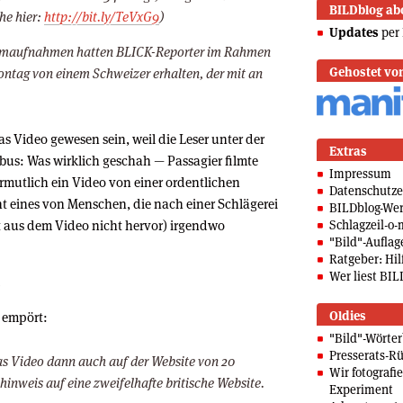
BILDblog ab
he hier:
http://bit.ly/TeVxG9
)
Updates
per 
Filmaufnahmen hatten BLICK-Reporter im Rahmen
Gehostet vo
ntag von einem Schweizer erhalten, der mit an
as Video gewesen sein, weil die Leser unter der
Extras
rbus: Was wirklich geschah — Passagier filmte
Impressum
mutlich ein Video von einer ordentlichen
Datenschutze
ht eines von Menschen, die nach einer Schlägerei
BILDblog-We
 aus dem Video nicht hervor) irgendwo
Schlagzeil-o-
"Bild"-Auflag
Ratgeber: Hilf
Wer liest BIL
.
Oldies
 empört:
"Bild"-Wörte
Presserats-Rü
as Video dann auch auf der Website von 20
Wir fotografi
inweis auf eine zweifelhafte britische Website.
Experiment