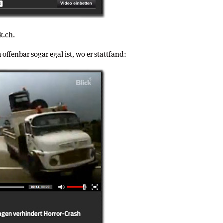
ck.ch.
 offenbar sogar egal ist, wo er stattfand: