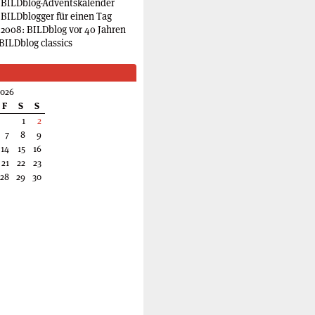
 BILDblog-Adventskalender
 BILDblogger für einen Tag
2008: BILDblog vor 40 Jahren
BILDblog classics
2026
F
S
S
1
2
7
8
9
14
15
16
21
22
23
28
29
30