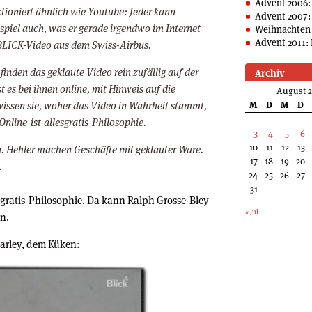
Advent 2006:
tioniert ähnlich wie Youtube: Jeder kann
Advent 2007:
ispiel auch, was er gerade irgendwo im Internet
Weihnachten 
Advent 2011: 
 BLICK-Video aus dem Swiss-Airbus.
inden das geklaute Video rein zufällig auf der
Archiv
t es bei ihnen online, mit Hinweis auf die
August 
wissen sie, woher das Video in Wahrheit stammt,
M
D
M
D
 Online-ist-allesgratis-Philosophie.
3
4
5
6
10
11
12
13
en. Hehler machen Geschäfte mit geklauter Ware.
17
18
19
20
.
24
25
26
27
31
esgratis-Philosophie. Da kann Ralph Grosse-Bley
« Jul
en.
arley, dem Küken: