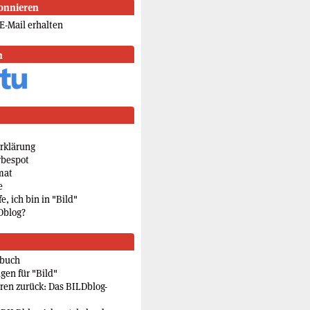
onnieren
E-Mail erhalten
n
rklärung
rbespot
mat
e
e, ich bin in "Bild"
Dblog?
rbuch
gen für "Bild"
eren zurück: Das BILDblog-