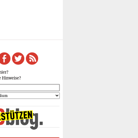
hier?
e Hinweise?