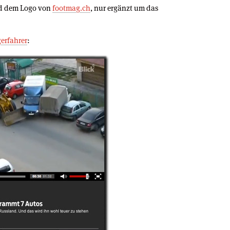
und dem Logo von
footmag.ch
, nur ergänzt um das
erfahrer
: