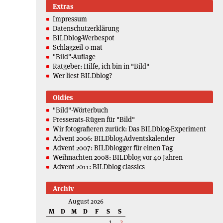
Extras
Impressum
Datenschutzerklärung
BILDblog-Werbespot
Schlagzeil-o-mat
"Bild"-Auflage
Ratgeber: Hilfe, ich bin in "Bild"
Wer liest BILDblog?
Oldies
"Bild"-Wörterbuch
Presserats-Rügen für "Bild"
Wir fotografieren zurück: Das BILDblog-Experiment
Advent 2006: BILDblog-Adventskalender
Advent 2007: BILDblogger für einen Tag
Weihnachten 2008: BILDblog vor 40 Jahren
Advent 2011: BILDblog classics
Archiv
August 2026
M
D
M
D
F
S
S
1
2