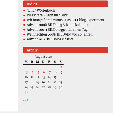
Oldies
"Bild"-Wörterbuch
Presserats-Rügen für "Bild"
Wir fotografieren zurück: Das BILDblog-Experiment
Advent 2006: BILDblog-Adventskalender
Advent 2007: BILDblogger für einen Tag
Weihnachten 2008: BILDblog vor 40 Jahren
Advent 2011: BILDblog classics
Archiv
August 2026
M
D
M
D
F
S
S
1
2
3
4
5
6
7
8
9
10
11
12
13
14
15
16
17
18
19
20
21
22
23
24
25
26
27
28
29
30
31
« Jul