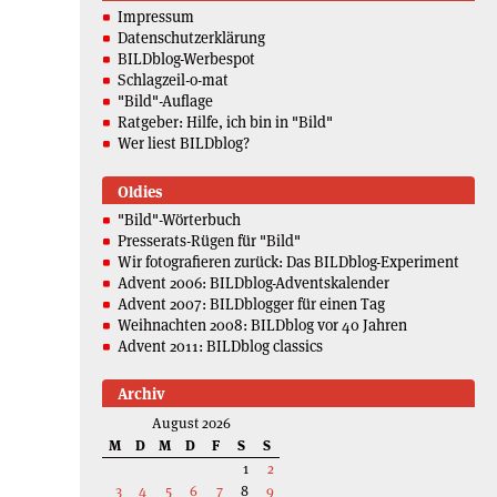
Impressum
Datenschutzerklärung
BILDblog-Werbespot
Schlagzeil-o-mat
"Bild"-Auflage
Ratgeber: Hilfe, ich bin in "Bild"
Wer liest BILDblog?
Oldies
"Bild"-Wörterbuch
Presserats-Rügen für "Bild"
Wir fotografieren zurück: Das BILDblog-Experiment
Advent 2006: BILDblog-Adventskalender
Advent 2007: BILDblogger für einen Tag
Weihnachten 2008: BILDblog vor 40 Jahren
Advent 2011: BILDblog classics
Archiv
August 2026
M
D
M
D
F
S
S
1
2
3
4
5
6
7
8
9