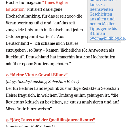
Hochschulmagazin
“Times Higher
Links zu
Education”
kritisiert das eigene
lesenswerten
Geschichten
Hochschulranking, für das er seit 2009 die
aus alten und
Verantwortung trägt und “auf das seit
neuen Medien.
Tipps gerne bis
2004 viele Unis auch in Deutschland jeden
8 Uhr an
Oktober gespannt warten”. “Aus
6vor9@bildblog.de
.
Deutschland – ‘ich schäme mich fast, es
zuzugeben’, so Baty – kamen ‘lächerliche 182 Antworten als
Rücklauf’. Deutschland hat immerhin fast 400 Hochschulen
mit über 13.000 Studienangeboten.”
2. “Meine Vierte-Gewalt-Bilanz”
(blogs.taz.de/hausblog, Sebastian Heiser)
Der für Berliner Landespolitik zuständige Redakteur Sebastian
Heiser fragt sich, in welchem Umfang es ihm gelungen ist, “die
Regierung kritisch zu begleiten, sie gut zu analysieren und auf
Missstände hinzuweisen”.
3. “Jörg Tauss und der Qualitätsjournalismus”
(bruchsal.org, Rolf Schmitt)