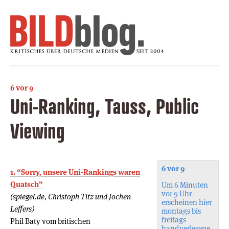
6 vor 9
Uni-Ranking, Tauss, Public
Viewing
6 vor 9
1. “Sorry, unsere Uni-Rankings waren
Quatsch”
Um 6 Minuten
vor 9 Uhr
(spiegel.de, Christoph Titz und Jochen
erscheinen hier
Leffers)
montags bis
freitags
Phil Baty vom britischen
handverlesene