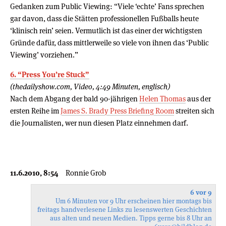
Gedanken zum Public Viewing: “Viele ‘echte’ Fans sprechen
gar davon, dass die Stätten professionellen Fußballs heute
‘klinisch rein’ seien. Vermutlich ist das einer der wichtigsten
Gründe dafür, dass mittlerweile so viele von ihnen das ‘Public
Viewing’ vorziehen.”
6. “Press You’re Stuck”
(thedailyshow.com, Video, 4:49 Minuten, englisch)
Nach dem Abgang der bald 90-jährigen
Helen Thomas
aus der
ersten Reihe im
James S. Brady Press Briefing Room
streiten sich
die Journalisten, wer nun diesen Platz einnehmen darf.
11.6.2010, 8:54
Ronnie Grob
6 vor 9
Um 6 Minuten vor 9 Uhr erscheinen hier montags bis
freitags handverlesene Links zu lesenswerten Geschichten
aus alten und neuen Medien. Tipps gerne bis 8 Uhr an