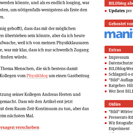
 werden könnte, und als es endlich losging, war
BILDblog ab
rden, um nötigenfalls wenigstens als Erste den
Updates
per 
en.
Gehostet vo
nig gehofft), dass das mit der möglichen
 übertrieben sein könnte, aber da ich heute
wache, weil ich von meinen Physikklausuren
e, war mir klar, dass ich nur schwerlich Zugang
Extras
) finden würde.
Impressum
Datenschutze
m Thema Menschen, die sich bestens damit
BILDblog-We
Schlagzeil-o-
 Kollegen vom
Physikblog
um einen Gastbeitrag
"Bild"-Auflag
Ratgeber: Hilf
Wer liest BIL
ützung seiner Kollegen Andreas Herten und
gemacht. Dass wir den Artikel erst jetzt
Oldies
 mit dem Raum-Zeit-Kontinuum zu tun, aber das
"Bild"-Wörte
beim nächsten Mal.
Presserats-Rü
Wir fotografi
ersagen verschoben
Experiment