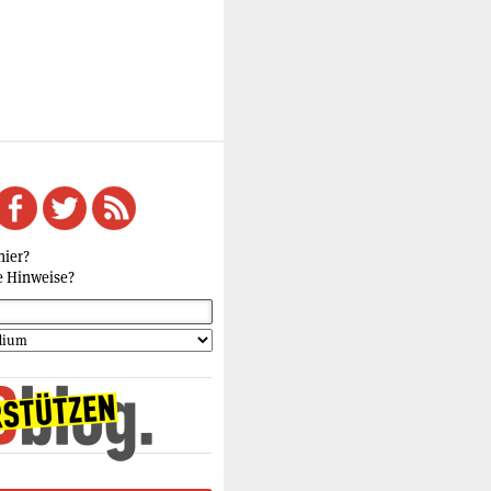
hier?
e Hinweise?