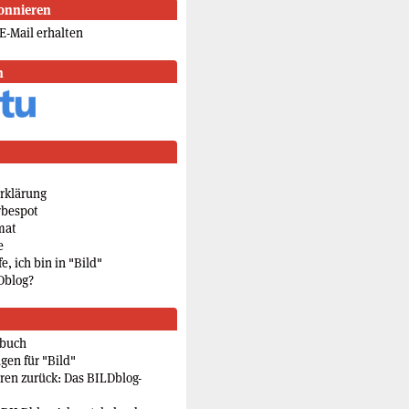
onnieren
E-Mail erhalten
n
rklärung
rbespot
mat
e
e, ich bin in "Bild"
Dblog?
rbuch
gen für "Bild"
eren zurück: Das BILDblog-