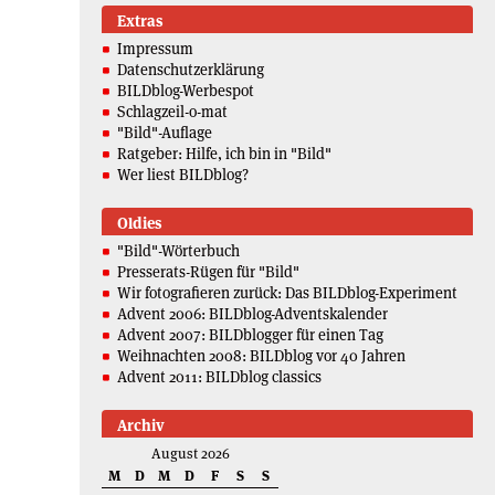
Extras
Impressum
Datenschutzerklärung
BILDblog-Werbespot
Schlagzeil-o-mat
"Bild"-Auflage
Ratgeber: Hilfe, ich bin in "Bild"
Wer liest BILDblog?
Oldies
"Bild"-Wörterbuch
Presserats-Rügen für "Bild"
Wir fotografieren zurück: Das BILDblog-Experiment
Advent 2006: BILDblog-Adventskalender
Advent 2007: BILDblogger für einen Tag
Weihnachten 2008: BILDblog vor 40 Jahren
Advent 2011: BILDblog classics
Archiv
August 2026
M
D
M
D
F
S
S