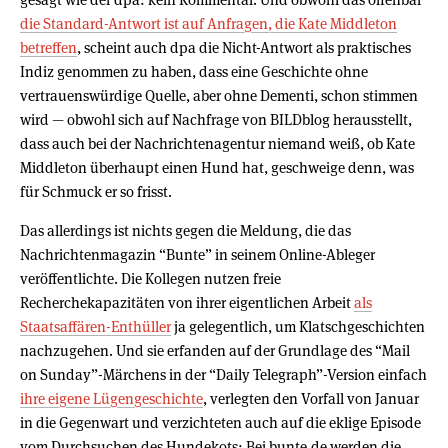
die Standard-Antwort ist auf Anfragen, die Kate Middleton
betreffen
, scheint auch dpa die Nicht-Antwort als praktisches
Indiz genommen zu haben, dass eine Geschichte ohne
vertrauenswürdige Quelle, aber ohne Dementi, schon stimmen
wird — obwohl sich auf Nachfrage von BILDblog herausstellt,
dass auch bei der Nachrichtenagentur niemand weiß, ob Kate
Middleton überhaupt einen Hund hat, geschweige denn, was
für Schmuck er so frisst.
Das allerdings ist nichts gegen die Meldung, die das
Nachrichtenmagazin “Bunte” in seinem Online-Ableger
veröffentlichte. Die Kollegen nutzen freie
Recherchekapazitäten von ihrer eigentlichen Arbeit
als
Staatsaffären-Enthüller
ja gelegentlich, um Klatschgeschichten
nachzugehen. Und sie erfanden auf der Grundlage des “Mail
on Sunday”-Märchens in der “Daily Telegraph”-Version einfach
ihre eigene Lügengeschichte
, verlegten den Vorfall von Januar
in die Gegenwart und verzichteten auch auf die eklige Episode
vom Durchsuchen des Hundekots: Bei bunte.de werden die