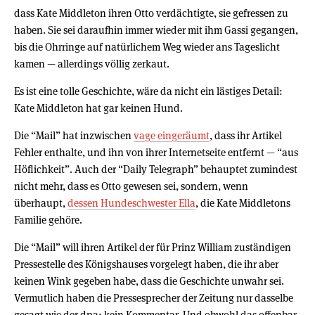
dass Kate Middleton ihren Otto verdächtigte, sie gefressen zu
haben. Sie sei daraufhin immer wieder mit ihm Gassi gegangen,
bis die Ohrringe auf natürlichem Weg wieder ans Tageslicht
kamen — allerdings völlig zerkaut.
Es ist eine tolle Geschichte, wäre da nicht ein lästiges Detail:
Kate Middleton hat gar keinen Hund.
Die “Mail” hat inzwischen
vage eingeräumt
, dass ihr Artikel
Fehler enthalte, und ihn von ihrer Internetseite entfernt — “aus
Höflichkeit”. Auch der “Daily Telegraph” behauptet zumindest
nicht mehr, dass es Otto gewesen sei, sondern, wenn
überhaupt,
dessen Hundeschwester Ella
, die Kate Middletons
Familie gehöre.
Die “Mail” will ihren Artikel der für Prinz William zuständigen
Pressestelle des Königshauses vorgelegt haben, die ihr aber
keinen Wink gegeben habe, dass die Geschichte unwahr sei.
Vermutlich haben die Pressesprecher der Zeitung nur dasselbe
gesagt wie der dpa: kein Kommentar. Und obwohl das offenbar