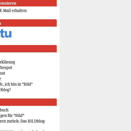
onnieren
E-Mail erhalten
n
rklärung
rbespot
mat
e
e, ich bin in "Bild"
Dblog?
rbuch
gen für "Bild"
eren zurück: Das BILDblog-