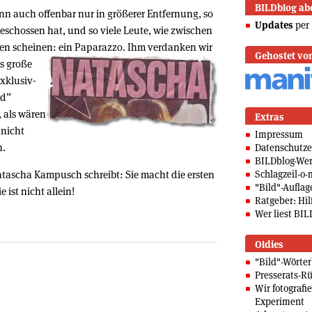
BILDblog ab
nn auch offenbar nur in größerer Entfernung, so
Updates
per 
 geschossen hat, und so viele Leute, wie zwischen
en scheinen: ein
Paparazzo. Ihm verdanken wir
Gehostet vo
as große
Exklusiv-
ld”
 als wären
Extras
 nicht
Impressum
n.
Datenschutze
BILDblog-We
atascha Kampusch schreibt: Sie macht die ersten
Schlagzeil-o-
"Bild"-Auflag
 ist nicht allein!
Ratgeber: Hilf
Wer liest BIL
Oldies
"Bild"-Wörte
Presserats-Rü
Wir fotografi
Experiment