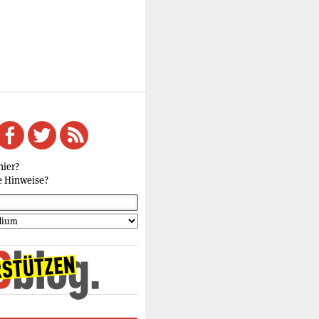
hier?
e Hinweise?