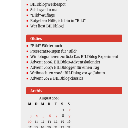
BILDblog-Werbespot
Schlagzeil-o-mat
"Bild"-Auflage
Ratgeber: Hilfe, ich bin in "Bild"
Wer liest BILDblog?
Oldies
"Bild"-Wörterbuch
Presserats-Rügen für "Bild"
Wir fotografieren zurück: Das BILDblog-Experiment
Advent 2006: BILDblog-Adventskalender
Advent 2007: BILDblogger für einen Tag
Weihnachten 2008: BILDblog vor 40 Jahren
Advent 2011: BILDblog classics
Archiv
August 2026
M
D
M
D
F
S
S
1
2
3
4
5
6
7
8
9
10
11
12
13
14
15
16
17
18
19
20
21
22
23