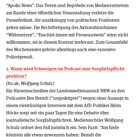
“Apollo News”. Das Treten und Bepöbeln von Medienvertretern
am Rande einer öffentlichen Veranstaltung verletze die
Pressefreiheit, die unabhängig von politischen Positionen
gelten müsse. Die Rechtfertigung des Aktionsbündnisses
“Widersetzen”, “Faschist:innen mit Presseausweis” seien nicht
willkommen, sei in diesem Kontext irrelevant. Zum Gesamtbild
des Wochenendes gehöre allerdings auch eine exzessive
Polizeigewalt.
2. Wann wird Schweigen im Pod­cast zum Sorg­faltspf­licht­
pro­blem?
(lto.de, Wolfgang Schulz)
Ein Hinweisschreiben der Landesmedienanstalt NRW an den
Podcaster Ben Berndt (“ungeskriptet”) wegen einer Aussage in
einem vierstündigen Interview mit dem AfD-Politiker Björn
Höcke sorgt seit ein paar Tagen für eine Debatte über
journalistische Sorgfaltspflichten. Medienrechtler Wolfgang
Schulz ordnet den Fall juristisch ein. Sein Fazit: “Am Ende
könnten alle etwas gewonnen haben: Berndt die