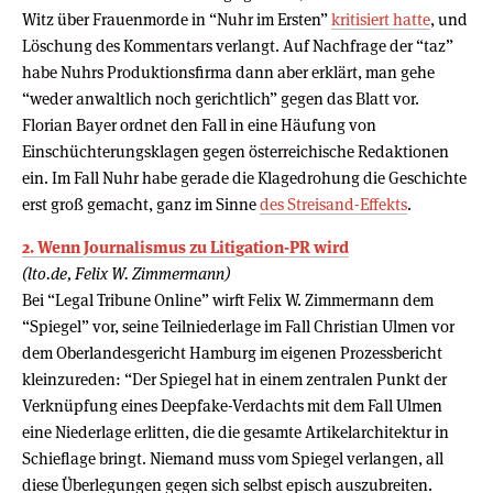
Witz über Frauenmorde in “Nuhr im Ersten”
kritisiert hatte
, und
Löschung des Kommentars verlangt. Auf Nachfrage der “taz”
habe Nuhrs Produktionsfirma dann aber erklärt, man gehe
“weder anwaltlich noch gerichtlich” gegen das Blatt vor.
Florian Bayer ordnet den Fall in eine Häufung von
Einschüchterungsklagen gegen österreichische Redaktionen
ein. Im Fall Nuhr habe gerade die Klagedrohung die Geschichte
erst groß gemacht, ganz im Sinne
des Streisand-Effekts
.
2. Wenn Jour­na­lismus zu Liti­ga­tion-PR wird
(lto.de, Felix W. Zimmermann)
Bei “Legal Tribune Online” wirft Felix W. Zimmermann dem
“Spiegel” vor, seine Teilniederlage im Fall Christian Ulmen vor
dem Oberlandesgericht Hamburg im eigenen Prozessbericht
kleinzureden: “Der Spiegel hat in einem zentralen Punkt der
Verknüpfung eines Deepfake-Verdachts mit dem Fall Ulmen
eine Niederlage erlitten, die die gesamte Artikelarchitektur in
Schieflage bringt. Niemand muss vom Spiegel verlangen, all
diese Überlegungen gegen sich selbst episch auszubreiten.