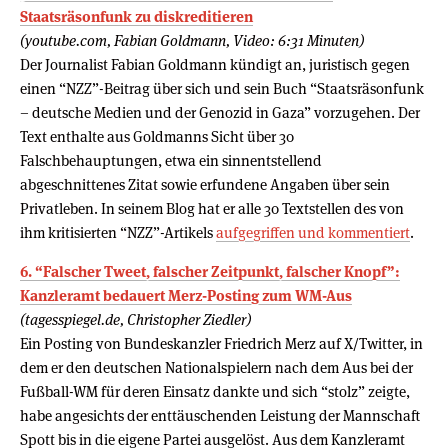
Staatsräsonfunk zu diskreditieren
(youtube.com, Fabian Goldmann, Video: 6:31 Minuten)
Der Journalist Fabian Goldmann kündigt an, juristisch gegen
einen “NZZ”-Beitrag über sich und sein Buch “Staatsräsonfunk
– deutsche Medien und der Genozid in Gaza” vorzugehen. Der
Text enthalte aus Goldmanns Sicht über 30
Falschbehauptungen, etwa ein sinnentstellend
abgeschnittenes Zitat sowie erfundene Angaben über sein
Privatleben. In seinem Blog hat er alle 30 Textstellen des von
ihm kritisierten “NZZ”-Artikels
aufgegriffen und kommentiert
.
6. “Falscher Tweet, falscher Zeitpunkt, falscher Knopf”:
Kanzleramt bedauert Merz-Posting zum WM-Aus
(tagesspiegel.de, Christopher Ziedler)
Ein Posting von Bundeskanzler Friedrich Merz auf X/Twitter, in
dem er den deutschen Nationalspielern nach dem Aus bei der
Fußball-WM für deren Einsatz dankte und sich “stolz” zeigte,
habe angesichts der enttäuschenden Leistung der Mannschaft
Spott bis in die eigene Partei ausgelöst. Aus dem Kanzleramt