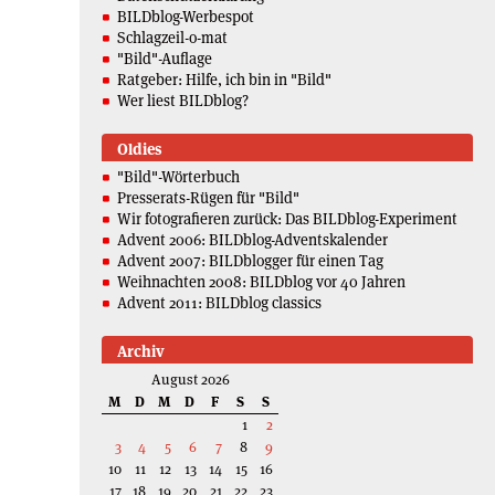
BILDblog-Werbespot
Schlagzeil-o-mat
"Bild"-Auflage
Ratgeber: Hilfe, ich bin in "Bild"
Wer liest BILDblog?
Oldies
"Bild"-Wörterbuch
Presserats-Rügen für "Bild"
Wir fotografieren zurück: Das BILDblog-Experiment
Advent 2006: BILDblog-Adventskalender
Advent 2007: BILDblogger für einen Tag
Weihnachten 2008: BILDblog vor 40 Jahren
Advent 2011: BILDblog classics
Archiv
August 2026
M
D
M
D
F
S
S
1
2
3
4
5
6
7
8
9
10
11
12
13
14
15
16
17
18
19
20
21
22
23