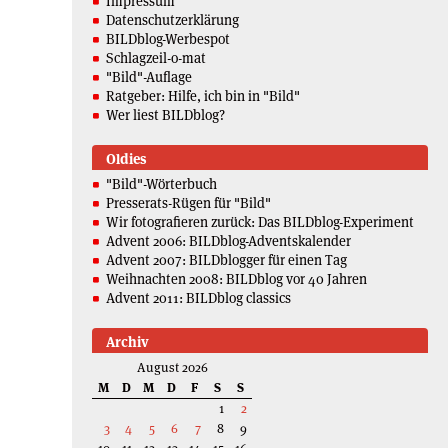
Impressum
Datenschutzerklärung
BILDblog-Werbespot
Schlagzeil-o-mat
"Bild"-Auflage
Ratgeber: Hilfe, ich bin in "Bild"
Wer liest BILDblog?
Oldies
"Bild"-Wörterbuch
Presserats-Rügen für "Bild"
Wir fotografieren zurück: Das BILDblog-Experiment
Advent 2006: BILDblog-Adventskalender
Advent 2007: BILDblogger für einen Tag
Weihnachten 2008: BILDblog vor 40 Jahren
Advent 2011: BILDblog classics
Archiv
August 2026
M
D
M
D
F
S
S
1
2
3
4
5
6
7
8
9