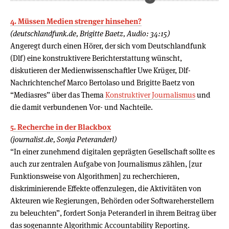
4. Müssen Medien strenger hinsehen?
(deutschlandfunk.de, Brigitte Baetz, Audio: 34:15)
Angeregt durch einen Hörer, der sich vom Deutschlandfunk
(Dlf) eine konstruktivere Berichterstattung wünscht,
diskutieren der Medienwissenschaftler Uwe Krüger, Dlf-
Nachrichtenchef Marco Bertolaso und Brigitte Baetz von
“Mediasres” über das Thema
Konstruktiver Journalismus
und
die damit verbundenen Vor- und Nachteile.
5. Recherche in der Blackbox
(journalist.de, Sonja Peteranderl)
“In einer zunehmend digitalen geprägten Gesellschaft sollte es
auch zur zentralen Aufgabe von Journalismus zählen, [zur
Funktionsweise von Algorithmen] zu recherchieren,
diskriminierende Effekte offenzulegen, die Aktivitäten von
Akteuren wie Regierungen, Behörden oder Softwareherstellern
zu beleuchten”, fordert Sonja Peteranderl in ihrem Beitrag über
das sogenannte Algorithmic Accountability Reporting.