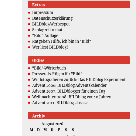
Extras
Impressum
Datenschutzerklärung
BILDblog-Werbespot
Schlagzeil-o-mat
"Bild"-Auflage
Ratgeber: Hilfe, ich bin in "Bild"
Wer liest BILDblog?
Oldies
"Bild"-Wörterbuch
Presserats-Rügen für "Bild"
Wir fotografieren zurück: Das BILDblog-Experiment
Advent 2006: BILDblog-Adventskalender
Advent 2007: BILDblogger für einen Tag
Weihnachten 2008: BILDblog vor 40 Jahren
Advent 2011: BILDblog classics
Archiv
August 2026
M
D
M
D
F
S
S