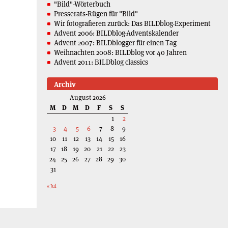
"Bild"-Wörterbuch
Presserats-Rügen für "Bild"
Wir fotografieren zurück: Das BILDblog-Experiment
Advent 2006: BILDblog-Adventskalender
Advent 2007: BILDblogger für einen Tag
Weihnachten 2008: BILDblog vor 40 Jahren
Advent 2011: BILDblog classics
Archiv
August 2026
M
D
M
D
F
S
S
1
2
3
4
5
6
7
8
9
10
11
12
13
14
15
16
17
18
19
20
21
22
23
24
25
26
27
28
29
30
31
« Jul