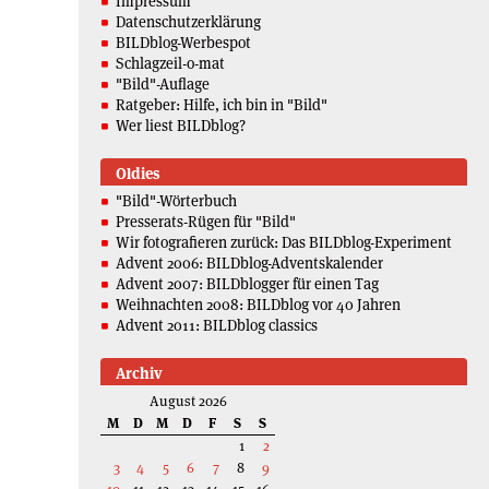
Impressum
Datenschutzerklärung
BILDblog-Werbespot
Schlagzeil-o-mat
"Bild"-Auflage
Ratgeber: Hilfe, ich bin in "Bild"
Wer liest BILDblog?
Oldies
"Bild"-Wörterbuch
Presserats-Rügen für "Bild"
Wir fotografieren zurück: Das BILDblog-Experiment
Advent 2006: BILDblog-Adventskalender
Advent 2007: BILDblogger für einen Tag
Weihnachten 2008: BILDblog vor 40 Jahren
Advent 2011: BILDblog classics
Archiv
August 2026
M
D
M
D
F
S
S
1
2
3
4
5
6
7
8
9