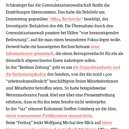
Schlesinger hat die Generalstaatsanwaltschaft Berlin die
Ermittlungen übernommen. Das habe die Behörde am
Donnerstag gegenüber
“rbb24 Recherche”
bestätigt, der
Investigativ-Redaktion des rbb. Die Übernahme durch den
Generalstaatsanwalt passiere bei Fällen “von herausragender
Bedeutung”, auf die man einen besonderen Fokus legen wolle.
Derweil habe ein hauseigenes Rechercheteam
neue
Informationen gesammelt
, die einen Betrugsverdacht für ein als
dienstlich abgerechnetes Essen nahelegen sollen.
In der “Berliner Zeitung” geht es um
die Doppelstandards und
die Entlassungskultur
des Senders, von der die rund 1.500
“arbeitnehmerähnlich” beschäftigten freien Mitarbeiterinnen
und Mitarbeiter betroffen seien. So habe beispielsweise
Wettermoderator Frank Abel erst über eine Pressemitteilung
erfahren, dass es für ihn beim Sender nicht weitergehe.
In der “taz” erinnert Kolumnist Steffen Grimberg an die Idee,
einen sogenannten Publikumsrat einzurichten
.
Beim “Freitag” lenkt Wolfgang Michal den Blick auf
einen