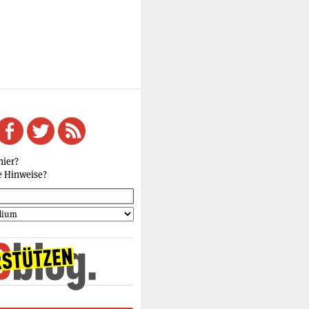
hier?
e Hinweise?