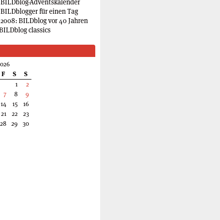
 BILDblog-Adventskalender
 BILDblogger für einen Tag
2008: BILDblog vor 40 Jahren
BILDblog classics
2026
F
S
S
1
2
7
8
9
14
15
16
21
22
23
28
29
30