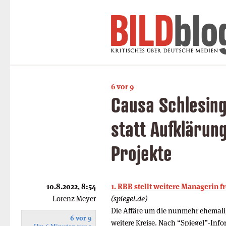
6 vor 9
Causa Schlesing
statt Aufklärun
Projekte
10.8.2022, 8:54
1. RBB stellt weitere Managerin fr
Lorenz Meyer
(spiegel.de)
Die Affäre um die nunmehr ehemalig
6 vor 9
weitere Kreise. Nach “Spiegel”-Info