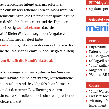
BILDblog ab
auptabteilung Intendanz, mit sofortiger
Updates
per 
aute Schlesingers geltende Formen-Mohr war unter
tseinrichtungen, die Unternehmensplanung und
Gehostet vo
u des Nachrichtencenters und des Digitalen
leichzeitig
wurde bekannt
, dass der
 Wolf-Dieter Wolf, der wegen der Vergabe von
, sein Amt niedergelegt habe.
Extras
bendschau”
geht man weiter unerschrocken dem
Impressum
ine.de, Eva-Maria Lemke, Video: 28:59 Minuten).
Datenschutze
BILDblog-We
ken: Schafft die Rundfunkräte ab!
Schlagzeil-o-
"Bild"-Auflag
Ratgeber: Hilf
a Schlesinger auch ein systemisches Versagen
Wer liest BIL
ndfunkräte: “Für die wirksame, wirtschaftliche
anstalten sind sie völlig falsch aufgestellt:
Oldies
tion der deutschen Bevölkerung sondern
"Bild"-Wörte
ht echte Kontrolle, die sich ohne entsprechende
Presserats-Rü
Wir fotografi
rledigen lässt.”
Experiment