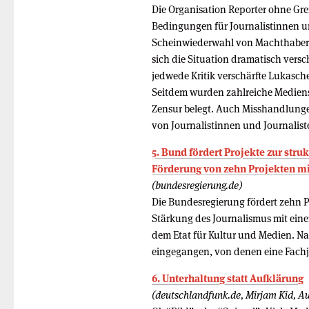
Die Organisation Reporter ohne Gr
Bedingungen für Journalistinnen un
Scheinwiederwahl von Machthaber 
sich die Situation dramatisch vers
jedwede Kritik verschärfte Lukasch
Seitdem wurden zahlreiche Mediens
Zensur belegt. Auch Misshandlunge
von Journalistinnen und Journalist
5. Bund fördert Projekte zur stru
Förderung von zehn Projekten mit
(bundesregierung.de)
Die Bundesregierung fördert zehn P
Stärkung des Journalismus mit ein
dem Etat für Kultur und Medien. Na
eingegangen, von denen eine Fachj
6. Unterhaltung statt Aufklärung
(deutschlandfunk.de, Mirjam Kid, Au