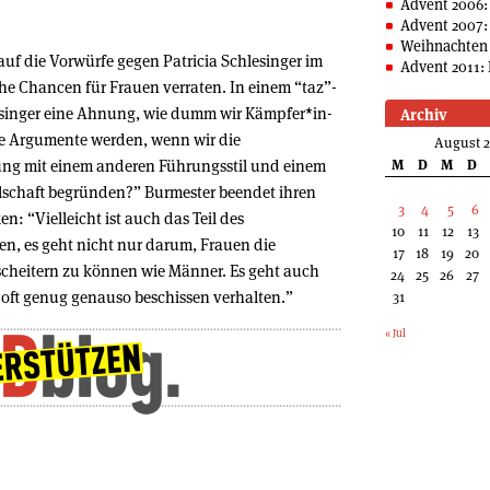
Advent 2006:
Advent 2007:
Weihnachten 
 auf die Vorwürfe gegen Patricia Schlesinger im
Advent 2011: 
e Chancen für Frauen verraten. In einem “taz”-
singer eine Ahnung, wie dumm wir Kämp­fe­r*in­
Archiv
re Argumente werden, wenn wir die
August 
ung mit einem anderen Führungsstil und einem
M
D
M
D
llschaft begründen?” Burmester beendet ihren
3
4
5
6
: “Vielleicht ist auch das Teil des
10
11
12
13
en, es geht nicht nur darum, Frauen die
17
18
19
20
 scheitern zu können wie Männer. Es geht auch
24
25
26
27
h oft genug genauso beschissen verhalten.”
31
« Jul