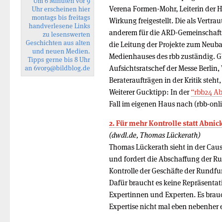
Um 6 Minuten vor 9
Verena Formen-Mohr, Leiterin der H
Uhr erscheinen hier
montags bis freitags
Wirkung freigestellt. Die als Vertr
handverlesene Links
anderem für die ARD-Gemeinschaf
zu lesenswerten
Geschichten aus alten
die Leitung der Projekte zum Neuba
und neuen Medien.
Medienhauses des rbb zuständig. G
Tipps gerne bis 8 Uhr
Aufsichtsratschef der Messe Berlin,
an
6vor9
@bildblog.de
Berateraufträgen in der Kritik steht
Weiterer Gucktipp: In der
“rbb24 A
Fall im eigenen Haus nach (rbb-onl
2. Für mehr Kontrolle statt Abnic
(dwdl.de, Thomas Lückerath)
Thomas Lückerath sieht in der Caus
und fordert die Abschaffung der Ru
Kontrolle der Geschäfte der Rundfunk
Dafür braucht es keine Repräsenta
Expertinnen und Experten. Es brauc
Expertise nicht mal eben nebenher e