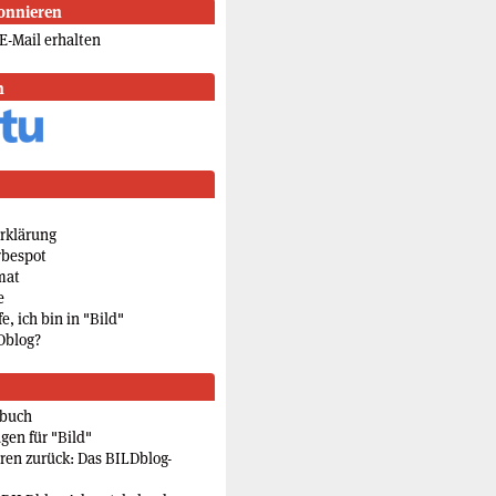
onnieren
E-Mail erhalten
n
rklärung
rbespot
mat
e
e, ich bin in "Bild"
Dblog?
rbuch
gen für "Bild"
eren zurück: Das BILDblog-