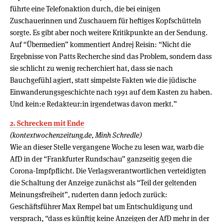
führte eine Telefonaktion durch, die bei einigen
Zuschauerinnen und Zuschauern für heftiges Kopfschütteln
sorgte. Es gibt aber noch weitere Kritikpunkte an der Sendung.
Auf “Übermedien” kommentiert Andrej Reisin: “Nicht die
Ergebnisse von Patts Recherche sind das Problem, sondern dass
sie schlicht zu wenig recherchiert hat, dass sie nach
Bauchgefühl agiert, statt simpelste Fakten wie die jüdische
Einwanderungsgeschichte nach 1991 auf dem Kasten zu haben.
Und kein:e Redakteur:in irgendetwas davon merkt.”
2. Schrecken mit Ende
(kontextwochenzeitung.de, Minh Schredle)
Wie an dieser Stelle vergangene Woche zu lesen war, warb die
AfD in der “Frankfurter Rundschau” ganzseitig gegen die
Corona-Impfpflicht. Die Verlagsverantwortlichen verteidigten
die Schaltung der Anzeige zunächst als “Teil der geltenden
Meinungsfreiheit”, ruderten dann jedoch zurück:
Geschäftsführer Max Rempel bat um Entschuldigung und
versprach, “dass es künftig keine Anzeigen der AfD mehr in der