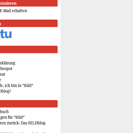
onnieren
E-Mail erhalten
n
rklärung
rbespot
mat
e
e, ich bin in "Bild"
Dblog?
rbuch
gen für "Bild"
eren zurück: Das BILDblog-