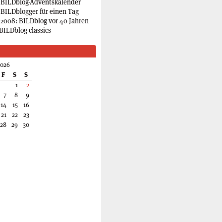
 BILDblog-Adventskalender
 BILDblogger für einen Tag
2008: BILDblog vor 40 Jahren
BILDblog classics
2026
F
S
S
1
2
7
8
9
14
15
16
21
22
23
28
29
30