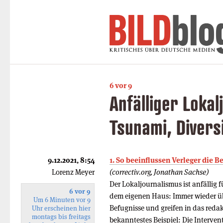
6 vor 9
Anfälliger Loka
Tsunami, Divers
9.12.2021, 8:54
1. So beeinflussen Verleger die 
Lorenz Meyer
(correctiv.org, Jonathan Sachse)
Der Lokaljournalismus ist anfällig
6 vor 9
dem eigenen Haus: Immer wieder übe
Um 6 Minuten vor 9
Befugnisse und greifen in das reda
Uhr erscheinen hier
montags bis freitags
bekanntestes Beispiel: Die Intervent