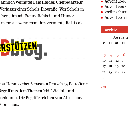
Advent 2006:
hnlich vermutet Lars Haider, Chefredakteur
Advent 2007:
rfasser einer Scholz-Biografie. Wer Scholz in
Weihnachten 
suchen, ihn mit Freundlichkeit und Humor
Advent 2011: 
 mehr, als wenn man ihm versucht, die Pistole
Archiv
August 
M
D
M
D
3
4
5
6
10
11
12
13
17
18
19
20
24
25
26
27
31
 hat Herausgeber Sebastian Pertsch 34 Betroffene
« Jul
Begriff aus dem Themenfeld “Vielfalt und
erklären. Die Begriffe reichen von Ableismus
Zionismus.