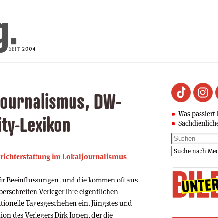
ljournalismus, DW-
Was passiert 
ity-Lexikon
Sachdienlich
Berichterstattung im Lokaljournalismus
 für Beeinflussungen, und die kommen oft aus
rschreiten Verleger ihre eigentlichen
ktionelle Tagesgeschehen ein. Jüngstes und
ion des Verlegers Dirk Ippen, der die