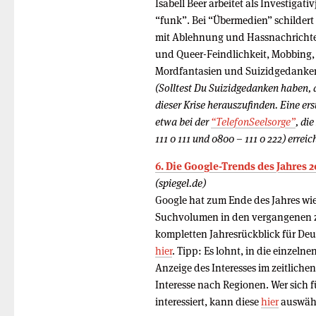
Isabell Beer arbeitet als Investigat
“funk”. Bei “Übermedien” schildert s
mit Ablehnung und Hassnachrichte
und Queer-Feindlichkeit, Mobbing,
Mordfantasien und Suizidgedanke
(Solltest Du Suizidgedanken haben, 
dieser Krise herauszufinden. Eine er
etwa bei der
“TelefonSeelsorge”
, di
111 0 111 und 0800 – 111 0 222) erreic
6. Die Google-Trends des Jahres 2
(spiegel.de)
Google hat zum Ende des Jahres wie 
Suchvolumen in den vergangenen zw
kompletten Jahresrückblick für Deu
hier
. Tipp: Es lohnt, in die einzelne
Anzeige des Interesses im zeitlich
Interesse nach Regionen. Wer sich 
interessiert, kann diese
hier
auswäh