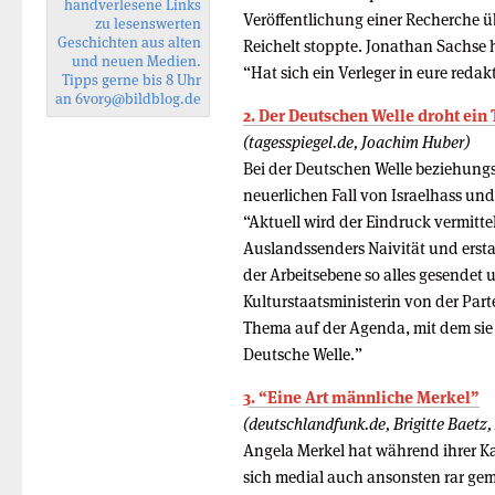
handverlesene Links
Veröffentlichung einer Recherche ü
zu lesenswerten
Geschichten aus alten
Reichelt stoppte. Jonathan Sachse 
und neuen Medien.
“Hat sich ein Verleger in eure redak
Tipps gerne bis 8 Uhr
an
6vor9
@bildblog.de
2. Der Deutschen Welle droht ein
(tagesspiegel.de, Joachim Huber)
Bei der Deutschen Welle beziehungs
neuerlichen Fall von Israelhass un
“Aktuell wird der Eindruck vermitt
Auslandssenders Naivität und erst
der Arbeitsebene so alles gesendet 
Kulturstaatsministerin von der Par
Thema auf der Agenda, mit dem sie 
Deutsche Welle.”
3. “Eine Art männliche Merkel”
(deutschlandfunk.de, Brigitte Baetz,
Angela Merkel hat während ihrer K
sich medial auch ansonsten rar gem