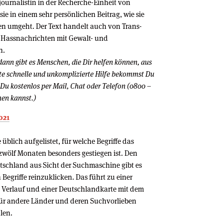
ivjournalistin in der Recherche-Einheit von
ie in einem sehr persönlichen Beitrag, wie sie
n umgeht. Der Text handelt auch von Trans-
 Hassnachrichten mit Gewalt- und
n.
dann gibt es Menschen, die Dir helfen können, aus
ste schnelle und unkomplizierte Hilfe bekommst Du
e Du kostenlos per Mail, Chat oder Telefon (0800 –
hen kannst.)
021
üblich aufgelistet, für welche Begriffe das
ölf Monaten besonders gestiegen ist. Den
tschland aus Sicht der Suchmaschine gibt es
n Begriffe reinzuklicken. Das führt zu einer
en Verlauf und einer Deutschlandkarte mit dem
für andere Länder und deren Suchvorlieben
len.