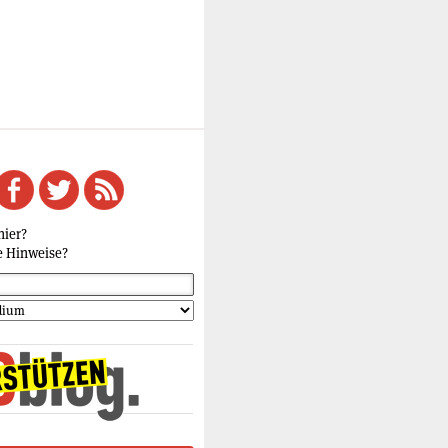
hier?
e Hinweise?