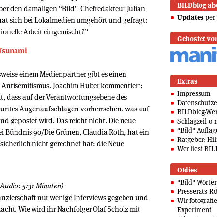
BILDblog ab
ber den damaligen “Bild”-Chefredakteur Julian
Updates
per 
hat sich bei Lokalmedien umgehört und gefragt:
tionelle Arbeit eingemischt?”
Gehostet vo
 Tsunami
weise einem Medienpartner gibt es einen
Extras
d Antisemitismus. Joachim Huber kommentiert:
Impressum
elt, dass auf der Verantwortungsebene des
Datenschutze
auntes Augenaufschlagen vorherrschen, was auf
BILDblog-We
und gepostet wird. Das reicht nicht. Die neue
Schlagzeil-o-
"Bild"-Auflag
tei Bündnis 90/Die Grünen, Claudia Roth, hat ein
Ratgeber: Hilf
sicherlich nicht gerechnet hat: die Neue
Wer liest BIL
Oldies
"Bild"-Wörte
 Audio: 5:31 Minuten)
Presserats-Rü
anzlerschaft nur wenige Interviews gegeben und
Wir fotografi
acht. Wie wird ihr Nachfolger Olaf Scholz mit
Experiment