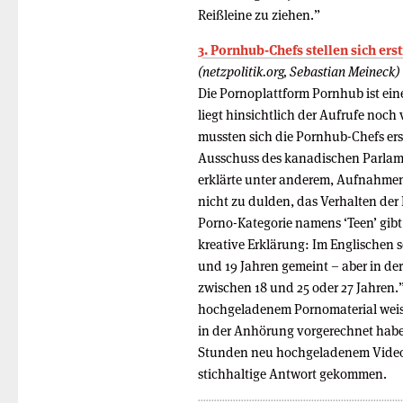
Reißleine zu ziehen.”
3. Pornhub-Chefs stellen sich erst
(netzpolitik.org, Sebastian Meineck)
Die Pornoplattform Pornhub ist ei
liegt hinsichtlich der Aufrufe noch
mussten sich die Pornhub-Chefs erst
Ausschuss des kanadischen Parlam
erklärte unter anderem, Aufnahmen
nicht zu dulden, das Verhalten der 
Porno-Kategorie namens ‘Teen’ gibt e
kreative Erklärung: Im Englischen s
und 19 Jahren gemeint – aber in de
zwischen 18 und 25 oder 27 Jahren
hochgeladenem Pornomaterial weist
in der Anhörung vorgerechnet habe,
Stunden neu hochgeladenem Videoma
stichhaltige Antwort gekommen.