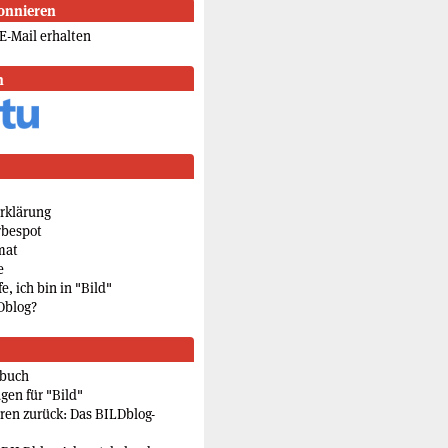
onnieren
E-Mail erhalten
n
rklärung
rbespot
mat
e
e, ich bin in "Bild"
Dblog?
rbuch
gen für "Bild"
eren zurück: Das BILDblog-