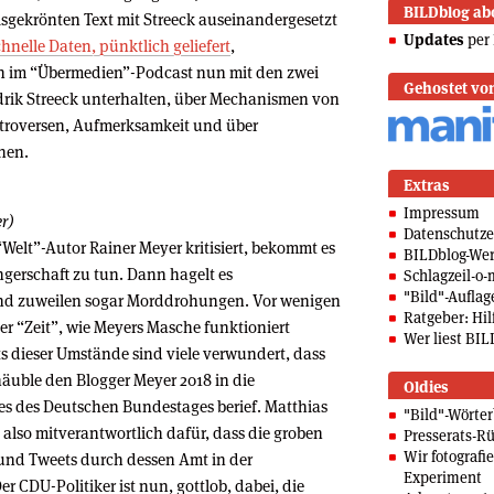
BILDblog ab
sgekrönten Text mit Streeck auseinandergesetzt
Updates
per 
hnelle Daten, pünktlich geliefert
,
sich im “Übermedien”-Podcast nun mit den zwei
Gehostet vo
drik Streeck unterhalten, über Mechanismen von
troversen, Aufmerksamkeit und über
nen.
Extras
Impressum
r)
Datenschutze
Welt”-Autor Rainer Meyer kritisiert, bekommt es
BILDblog-We
erschaft zu tun. Dann hagelt es
Schlagzeil-o-
"Bild"-Auflag
nd zuweilen sogar Morddrohungen. Vor wenigen
Ratgeber: Hilf
r “Zeit”, wie Meyers Masche funktioniert
Wer liest BIL
ts dieser Umstände sind viele verwundert, dass
uble den Blogger Meyer 2018 in die
Oldies
es des Deutschen Bundestages berief. Matthias
"Bild"-Wörte
also mitverantwortlich dafür, dass die groben
Presserats-Rü
Wir fotografi
und Tweets durch dessen Amt in der
Experiment
r CDU-Politiker ist nun, gottlob, dabei, die