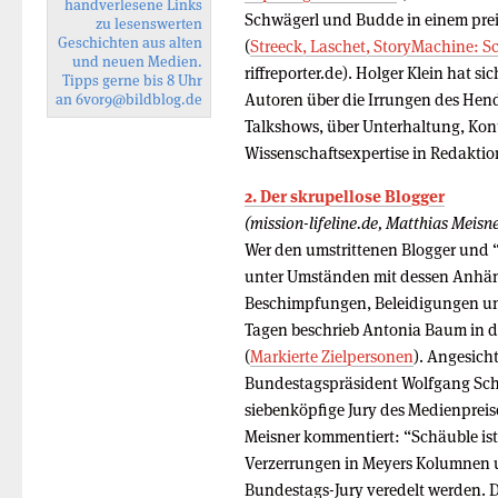
handverlesene Links
Schwägerl und Budde in einem prei
zu lesenswerten
Geschichten aus alten
(
Streeck, Laschet, StoryMachine: Sc
und neuen Medien.
riffreporter.de). Holger Klein hat 
Tipps gerne bis 8 Uhr
Autoren über die Irrungen des Hen
an
6vor9
@bildblog.de
Talkshows, über Unterhaltung, Kon
Wissenschaftsexpertise in Redaktio
2. Der skrupellose Blogger
(mission-lifeline.de, Matthias Meisne
Wer den umstrittenen Blogger und “
unter Umständen mit dessen Anhäng
Beschimpfungen, Beleidigungen u
Tagen beschrieb Antonia Baum in de
(
Markierte Zielpersonen
). Angesich
Bundestagspräsident Wolfgang Schä
siebenköpfige Jury des Medienpreis
Meisner kommentiert: “Schäuble ist 
Verzerrungen in Meyers Kolumnen 
Bundestags-Jury veredelt werden. De