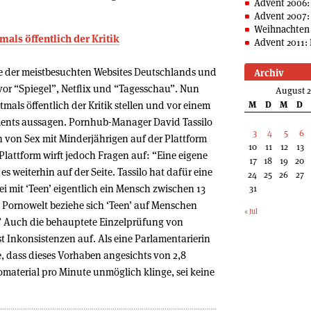
Advent 2006:
Advent 2007:
Weihnachten 
mals öffentlich der Kritik
Advent 2011: 
ne der meistbesuchten Websites Deutschlands und
Archiv
 vor “Spiegel”, Netflix und “Tagesschau”. Nun
August 
mals öffentlich der Kritik stellen und vor einem
M
D
M
D
ents aussagen. Pornhub-Manager David Tassilo
3
4
5
6
 von Sex mit Minderjährigen auf der Plattform
10
11
12
13
Plattform wirft jedoch Fragen auf: “Eine eigene
17
18
19
20
s weiterhin auf der Seite. Tassilo hat dafür eine
24
25
26
27
ei mit ‘Teen’ eigentlich ein Mensch zwischen 13
31
r Pornowelt beziehe sich ‘Teen’ auf Menschen
« Jul
.” Auch die behauptete Einzelprüfung von
 Inkonsistenzen auf. Als eine Parlamentarierin
 dass dieses Vorhaben angesichts von 2,8
terial pro Minute unmöglich klinge, sei keine