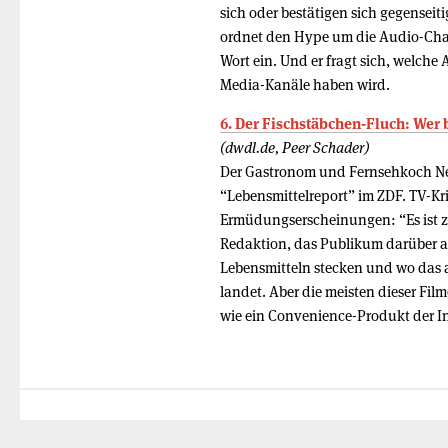
sich oder bestätigen sich gegenseit
ordnet den Hype um die Audio-Cha
Wort ein. Und er fragt sich, welche
Media-Kanäle haben wird.
6. Der Fischstäbchen-Fluch: Wer 
(dwdl.de, Peer Schader)
Der Gastronom und Fernsehkoch Nels
“Lebensmittelreport” im ZDF. TV-Kri
Ermüdungserscheinungen: “Es ist z
Redaktion, das Publikum darüber au
Lebensmitteln stecken und wo das 
landet. Aber die meisten dieser Fil
wie ein Convenience-Produkt der In