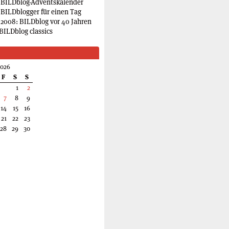
 BILDblog-Adventskalender
 BILDblogger für einen Tag
2008: BILDblog vor 40 Jahren
BILDblog classics
2026
F
S
S
1
2
7
8
9
14
15
16
21
22
23
28
29
30