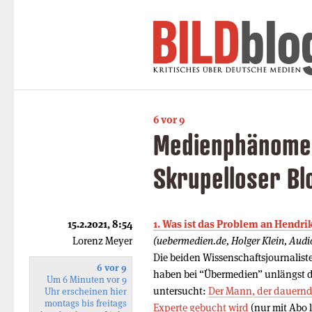
6 vor 9
Medienphänomen
Skrupelloser Bl
15.2.2021, 8:54
1. Was ist das Problem an Hendri
Lorenz Meyer
(uebermedien.de, Holger Klein, Audi
Die beiden Wissenschaftsjournalis
6 vor 9
haben bei “Übermedien” unlängst
Um 6 Minuten vor 9
untersucht:
Der Mann, der dauernd 
Uhr erscheinen hier
montags bis freitags
Experte gebucht wird
(nur mit Abo l