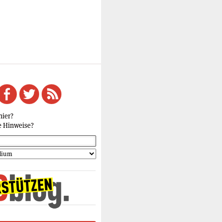
hier?
e Hinweise?