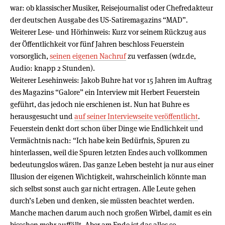
war: ob klassischer Musiker, Reisejournalist oder Chefredakteur
der deutschen Ausgabe des US-Satiremagazins “MAD”.
Weiterer Lese- und Hörhinweis: Kurz vor seinem Rückzug aus
der Öffentlichkeit vor fünf Jahren beschloss Feuerstein
vorsorglich,
seinen eigenen Nachruf
zu verfassen (wdr.de,
Audio: knapp 2 Stunden).
Weiterer Lesehinweis: Jakob Buhre hat vor 15 Jahren im Auftrag
des Magazins “Galore” ein Interview mit Herbert Feuerstein
geführt, das jedoch nie erschienen ist. Nun hat Buhre es
herausgesucht und
auf seiner Interviewseite veröffentlicht
.
Feuerstein denkt dort schon über Dinge wie Endlichkeit und
Vermächtnis nach: “Ich habe kein Bedürfnis, Spuren zu
hinterlassen, weil die Spuren letzten Endes auch vollkommen
bedeutungslos wären. Das ganze Leben besteht ja nur aus einer
Illusion der eigenen Wichtigkeit, wahrscheinlich könnte man
sich selbst sonst auch gar nicht ertragen. Alle Leute gehen
durch’s Leben und denken, sie müssten beachtet werden.
Manche machen darum auch noch großen Wirbel, damit es ein
bisschen mehr auffällt. Aber am Ende ist das alles so