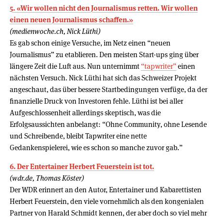
5. «Wir wollen nicht den Journalismus retten. Wir wollen
einen neuen Journalismus schaffen.»
(medienwoche.ch, Nick Lüthi)
Es gab schon einige Versuche, im Netz einen “neuen
Journalismus” zu etablieren. Den meisten Start-ups ging über
längere Zeit die Luft aus. Nun unternimmt
“tapwriter”
einen
nächsten Versuch. Nick Lüthi hat sich das Schweizer Projekt
angeschaut, das über bessere Startbedingungen verfüge, da der
finanzielle Druck von Investoren fehle. Lüthi ist bei aller
Aufgeschlossenheit allerdings skeptisch, was die
Erfolgsaussichten anbelangt: “Ohne Community, ohne Lesende
und Schreibende, bleibt Tapwriter eine nette
Gedankenspielerei, wie es schon so manche zuvor gab.”
6. Der Entertainer Herbert Feuerstein ist tot.
(wdr.de, Thomas Köster)
Der WDR erinnert an den Autor, Entertainer und Kabarettisten
Herbert Feuerstein, den viele vornehmlich als den kongenialen
Partner von Harald Schmidt kennen, der aber doch so viel mehr