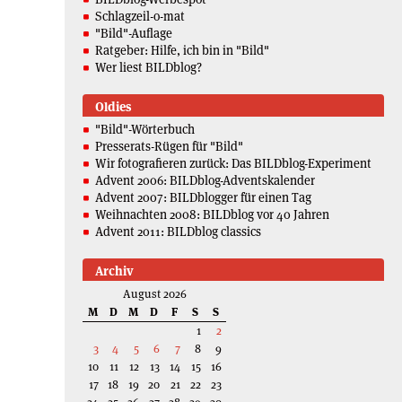
Schlagzeil-o-mat
"Bild"-Auflage
Ratgeber: Hilfe, ich bin in "Bild"
Wer liest BILDblog?
Oldies
"Bild"-Wörterbuch
Presserats-Rügen für "Bild"
Wir fotografieren zurück: Das BILDblog-Experiment
Advent 2006: BILDblog-Adventskalender
Advent 2007: BILDblogger für einen Tag
Weihnachten 2008: BILDblog vor 40 Jahren
Advent 2011: BILDblog classics
Archiv
August 2026
M
D
M
D
F
S
S
1
2
3
4
5
6
7
8
9
10
11
12
13
14
15
16
17
18
19
20
21
22
23