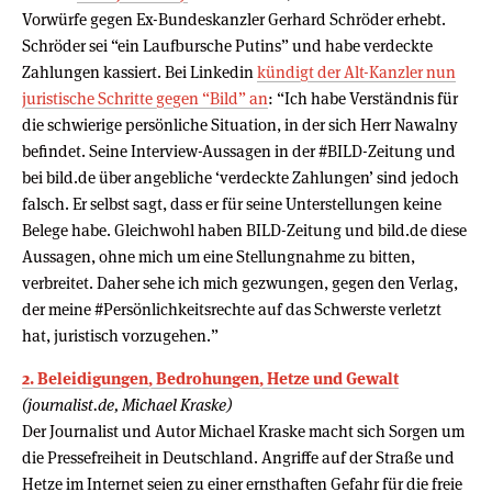
Vorwürfe gegen Ex-Bundeskanzler Gerhard Schröder erhebt.
Schröder sei “ein Laufbursche Putins” und habe verdeckte
Zahlungen kassiert. Bei Linkedin
kündigt der Alt-Kanzler nun
juristische Schritte gegen “Bild” an
: “Ich habe Verständnis für
die schwierige persönliche Situation, in der sich Herr Nawalny
befindet. Seine Interview-Aussagen in der #BILD-Zeitung und
bei bild.de über angebliche ‘verdeckte Zahlungen’ sind jedoch
falsch. Er selbst sagt, dass er für seine Unterstellungen keine
Belege habe. Gleichwohl haben BILD-Zeitung und bild.de diese
Aussagen, ohne mich um eine Stellungnahme zu bitten,
verbreitet. Daher sehe ich mich gezwungen, gegen den Verlag,
der meine #Persönlichkeitsrechte auf das Schwerste verletzt
hat, juristisch vorzugehen.”
2. Beleidigungen, Bedrohungen, Hetze und Gewalt
(journalist.de, Michael Kraske)
Der Journalist und Autor Michael Kraske macht sich Sorgen um
die Pressefreiheit in Deutschland. Angriffe auf der Straße und
Hetze im Internet seien zu einer ernsthaften Gefahr für die freie