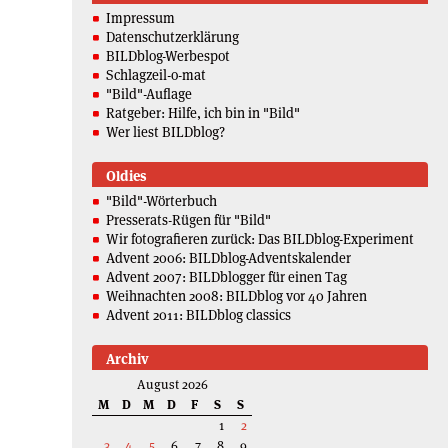
Impressum
Datenschutzerklärung
BILDblog-Werbespot
Schlagzeil-o-mat
"Bild"-Auflage
Ratgeber: Hilfe, ich bin in "Bild"
Wer liest BILDblog?
Oldies
"Bild"-Wörterbuch
Presserats-Rügen für "Bild"
Wir fotografieren zurück: Das BILDblog-Experiment
Advent 2006: BILDblog-Adventskalender
Advent 2007: BILDblogger für einen Tag
Weihnachten 2008: BILDblog vor 40 Jahren
Advent 2011: BILDblog classics
Archiv
August 2026
M
D
M
D
F
S
S
1
2
3
4
5
6
7
8
9