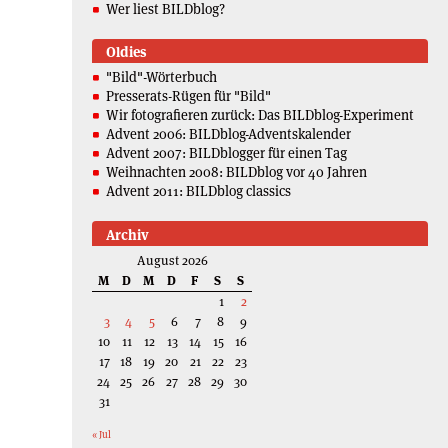
Wer liest BILDblog?
Oldies
"Bild"-Wörterbuch
Presserats-Rügen für "Bild"
Wir fotografieren zurück: Das BILDblog-Experiment
Advent 2006: BILDblog-Adventskalender
Advent 2007: BILDblogger für einen Tag
Weihnachten 2008: BILDblog vor 40 Jahren
Advent 2011: BILDblog classics
Archiv
August 2026
M
D
M
D
F
S
S
1
2
3
4
5
6
7
8
9
10
11
12
13
14
15
16
17
18
19
20
21
22
23
24
25
26
27
28
29
30
31
« Jul