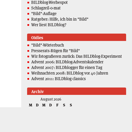
BILDblog-Werbespot
Schlagzeil-o-mat
"Bild"-Auflage
Ratgeber: Hilfe, ich bin in "Bild"
Wer liest BILDblog?
Oldies
"Bild"-Wörterbuch
Presserats-Rügen für "Bild"
Wir fotografieren zurück: Das BILDblog-Experiment
Advent 2006: BILDblog-Adventskalender
Advent 2007: BILDblogger für einen Tag
Weihnachten 2008: BILDblog vor 40 Jahren
Advent 2011: BILDblog classics
Archiv
August 2026
M
D
M
D
F
S
S
1
2
3
4
5
6
7
8
9
10
11
12
13
14
15
16
17
18
19
20
21
22
23