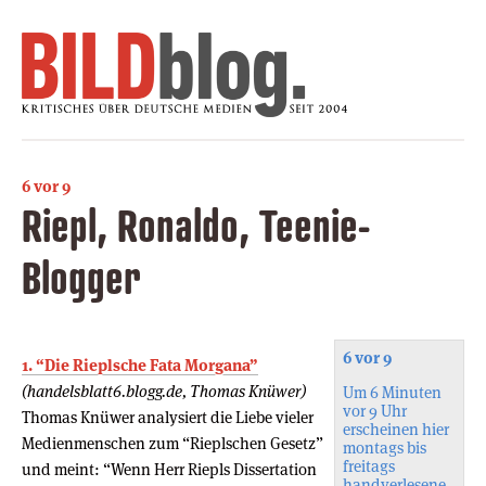
6 vor 9
Riepl, Ronaldo, Teenie-
Blogger
6 vor 9
1. “Die Rieplsche Fata Morgana”
(handelsblatt6.blogg.de, Thomas Knüwer)
Um 6 Minuten
vor 9 Uhr
Thomas Knüwer analysiert die Liebe vieler
erscheinen hier
Medienmenschen zum “Rieplschen Gesetz”
montags bis
freitags
und meint: “Wenn Herr Riepls Dissertation
handverlesene