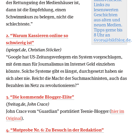
der Rettungsring der Medienhäuser ist,
Links zu
dann ist die Empfehlung, einen
lesenswerten
Geschichten
Schwimmkurs zu belegen, nicht die
aus alten und
schlechteste.”
neuen Medien.
Tipps gerne bis
8 Uhr an
2. “Warum Kassieren online so
6vor9@bildblog.de
.
schwierig ist”
(spiegel.de, Christian Stöcker)
“Google hat US-Zeitungsverlegern ein System vorgeschlagen,
mit dem man für Journalismus im Internet Geld einziehen
könnte. Solche Systeme gibt es längst, durchgesetzt haben sie
sich aber nie. Reicht die Macht der Suchmaschinisten, auch das
Bezahlen im Netz zu revolutionieren?”
3. “Die kommende Blogger-Elite”
(freitag.de, John Crace)
John Crace vom “Guardian” porträtiert Teenie-Blogger (
hier im
Original
).
4. “Mutprobe Nr. 6: Zu Besuch in der Redaktion”