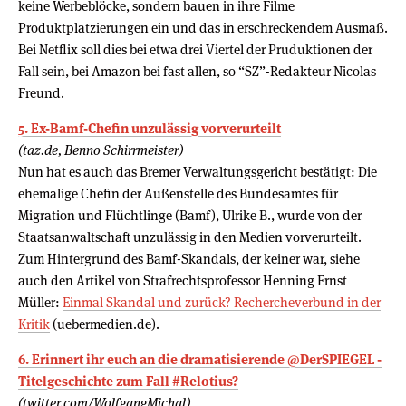
keine Werbeblöcke, sondern bauen in ihre Filme
Produktplatzierungen ein und das in erschreckendem Ausmaß.
Bei Netflix soll dies bei etwa drei Viertel der Pruduktionen der
Fall sein, bei Amazon bei fast allen, so “SZ”-Redakteur Nicolas
Freund.
5. Ex-Bamf-Chefin unzulässig vorverurteilt
(taz.de, Benno Schirrmeister)
Nun hat es auch das Bremer Verwaltungsgericht bestätigt: Die
ehemalige Chefin der Außenstelle des Bundesamtes für
Migration und Flüchtlinge (Bamf), Ulrike B., wurde von der
Staatsanwaltschaft unzulässig in den Medien vorverurteilt.
Zum Hintergrund des Bamf-Skandals, der keiner war, siehe
auch den Artikel von Strafrechtsprofessor Henning Ernst
Müller:
Einmal Skandal und zurück? Recherche­verbund in der
Kritik
(uebermedien.de).
6. Erinnert ihr euch an die dramatisierende @DerSPIEGEL -
Titelgeschichte zum Fall #Relotius?
(twitter.com/WolfgangMichal)