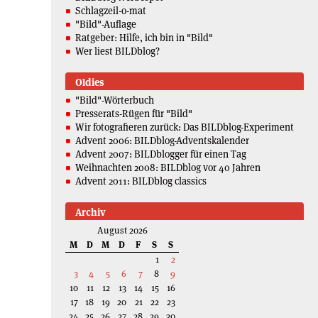
Schlagzeil-o-mat
"Bild"-Auflage
Ratgeber: Hilfe, ich bin in "Bild"
Wer liest BILDblog?
Oldies
"Bild"-Wörterbuch
Presserats-Rügen für "Bild"
Wir fotografieren zurück: Das BILDblog-Experiment
Advent 2006: BILDblog-Adventskalender
Advent 2007: BILDblogger für einen Tag
Weihnachten 2008: BILDblog vor 40 Jahren
Advent 2011: BILDblog classics
Archiv
August 2026
M
D
M
D
F
S
S
1
2
3
4
5
6
7
8
9
10
11
12
13
14
15
16
17
18
19
20
21
22
23
24
25
26
27
28
29
30