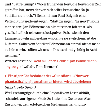
und “Satire-Trump” (“Wo er früher den Nerv, die Nerven der Zeit
getroffen hat, nervt der von sich selbst berauschte Na-ja-
Satiriker nur noch.”) Dem tritt nun Paul Dalg mit einer
Verteidigungsrede entgegen: “Statt zu sagen: “Er nervt”, sollte
man sagen: Jan Böhmermann nimmt seinen Job ernst. Als
gesellschaftlich relevantes Juckpulver. Es ist wie mit den
Kanarienvögeln im Bergbau — solange sie zwitschern, ist die
Luft rein. Sollte vom Satiriker Böhmermann einmal nichts mehr
zu hören sein, sollten wir uns in Deutschland gehörig in Acht
nehmen.”
Weiterer Lesetipp:
“Acht Millionen Debile”: Jan Böhmermann
angezeigt
(dwdl.de, Timo Niemeier).
2. Einstiger Chefredaktor des «Guardian»: «Nur wer
phantastischen Journalismus bietet, wird überleben»
(nzz.ch, Felix Simon)
Wer Lesehungrige durch eine Paywall vom Lesen abhält,
schaufele am eigenen Grab. So lautet das Credo von Alan
Rusbridger, dem erfolgreichen Medienmacher und Ex-