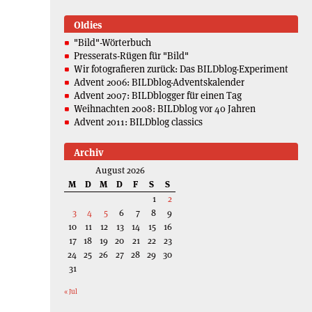
Oldies
"Bild"-Wörterbuch
Presserats-Rügen für "Bild"
Wir fotografieren zurück: Das BILDblog-Experiment
Advent 2006: BILDblog-Adventskalender
Advent 2007: BILDblogger für einen Tag
Weihnachten 2008: BILDblog vor 40 Jahren
Advent 2011: BILDblog classics
Archiv
August 2026
M
D
M
D
F
S
S
1
2
3
4
5
6
7
8
9
10
11
12
13
14
15
16
17
18
19
20
21
22
23
24
25
26
27
28
29
30
31
« Jul