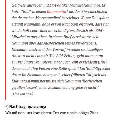
‘Zeit’-Herausgeber und Ex-Politiker Michael Naumann. Er
hatte “Bild” in einem
Kommentar
* als das ‘Geschlechtsteil
der deutschen Massenmedien’ bezeichnet. Kurze Zeit später,
erzählt Naumann, habe er von Nachbarn erfahren, dass sich
wiederholt Leute über ihn erkundigten, die sich als ‘Bild’-
Mitarbeiter ausgaben. In einem Brief beschwerte sich
Naumann über das Ausforschen seines Privatlebens.
Diekmann bestreitet den Vorwurf in seiner sechszeiligen
Antwort nicht einmal: ‘Die Bild-Zeitung geht momentan
einigen Fragenkomplexen nach’, schreibt er vieldeutig, ‘bei
denen auch Ihre Person eine Rolle spielt.’ Ein ‘Bild’-Sprecher
dazu: Im Zusammenhang mit seiner früheren Tätigkeit als
Kulturstaatsminister müsse sich Naumann ‘Recherchen
gefallen lassen’, einen Zusammenhang gebe es nicht.”
(Link von uns.)
*) Nachtrag, 19.12.2005:
Wir müssen uns korrigieren: Der von uns in obiges Zitat