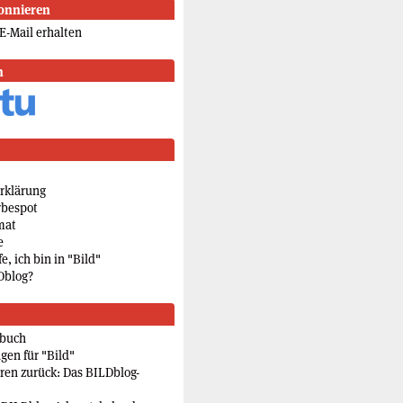
onnieren
E-Mail erhalten
n
rklärung
rbespot
mat
e
e, ich bin in "Bild"
Dblog?
rbuch
gen für "Bild"
eren zurück: Das BILDblog-