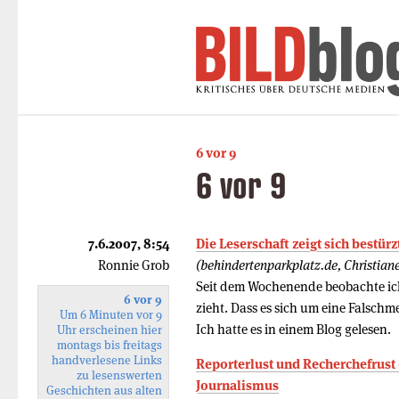
6 vor 9
6 vor 9
7.6.2007, 8:54
Die Leserschaft zeigt sich bestürz
Ronnie Grob
(behindertenparkplatz.de, Christiane
Seit dem Wochenende beobachte ic
6 vor 9
zieht. Dass es sich um eine Falschm
Um 6 Minuten vor 9
Ich hatte es in einem Blog gelesen.
Uhr erscheinen hier
montags bis freitags
handverlesene Links
Reporterlust und Recherchefrust 
zu lesenswerten
Journalismus
Geschichten aus alten