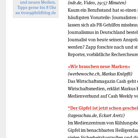
und neuen Medien.
(ndr.de, Video, 29:57 Minuten)
Tipps gerne bis 8 Uhr
Kaum ein Berufsstand hat so einen s
an
6vor9
@bildblog.de
häufigsten Vorurteile: Journalisten
lassen sich als PR-Gehilfen missbra
Journalismus in Deutschland beste
Journalist von heute seinen Ansprü
werden? Zapp forschte nach und st
Reporter, vorbildliche Rechercheure
«Wir brauchen neue Marken»
(werbewoche.ch, Markus Knöpfli)
Das Wirtschaftsmagazin Cash geht ei
Wirtschaftsmedien, erklärt Markus 
Medienverbund auf Cash Weekly ve
“Der Gipfel ist jetzt schon gesche
(tagesschau.de, Eckart Aretz)
Im Medienzentrum von Kühlungsbor
Gipfel im benachbarten Heiligendam
vielen Sicherheitskontrollen und d