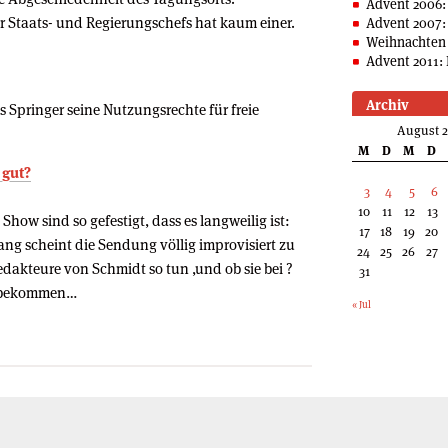
Advent 2006:
r Staats- und Regierungschefs hat kaum einer.
Advent 2007:
Weihnachten 
Advent 2011: 
Archiv
s Springer seine Nutzungsrechte für freie
August 
M
D
M
D
 gut?
3
4
5
6
10
11
12
13
how sind so gefestigt, dass es langweilig ist:
17
18
19
20
g scheint die Sendung völlig improvisiert zu
24
25
26
27
 Redakteure von Schmidt so tun ,und ob sie bei ?
31
n bekommen…
« Jul