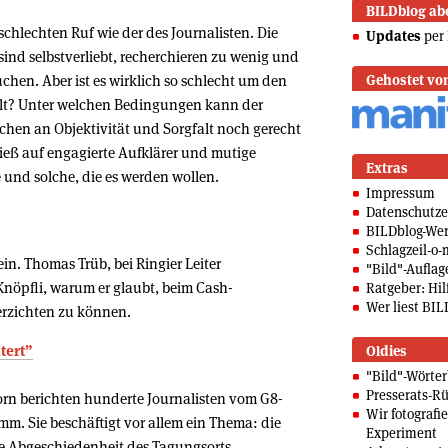
BILDblog ab
chlechten Ruf wie der des Journalisten. Die
Updates
per 
 sind selbstverliebt, recherchieren zu wenig und
uchen. Aber ist es wirklich so schlecht um den
Gehostet vo
llt? Unter welchen Bedingungen kann der
chen an Objektivität und Sorgfalt noch gerecht
ieß auf engagierte Aufklärer und mutige
Extras
 und solche, die es werden wollen.
Impressum
Datenschutze
BILDblog-We
Schlagzeil-o-
n. Thomas Trüb, bei Ringier Leiter
"Bild"-Auflag
Knöpfli, warum er glaubt, beim Cash-
Ratgeber: Hilf
Wer liest BIL
rzichten zu können.
itert”
Oldies
"Bild"-Wörte
Presserats-Rü
n berichten hunderte Journalisten vom G8-
Wir fotografi
m. Sie beschäftigt vor allem ein Thema: die
Experiment
ie Abgeschiedenheit des Tagungsorts.