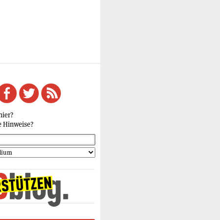
hier?
e Hinweise?