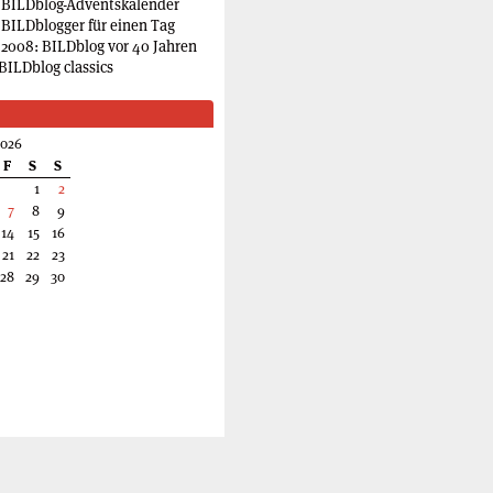
 BILDblog-Adventskalender
 BILDblogger für einen Tag
2008: BILDblog vor 40 Jahren
BILDblog classics
2026
F
S
S
1
2
7
8
9
14
15
16
21
22
23
28
29
30