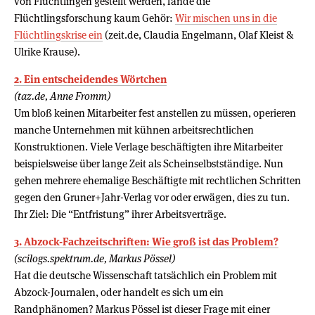
von Flüchtlingen gestellt werden, fände die
Flüchtlingsforschung kaum Gehör:
Wir mischen uns in die
Flüchtlingskrise ein
(zeit.de, Claudia Engelmann, Olaf Kleist &
Ulrike Krause).
2. Ein entscheidendes Wörtchen
(taz.de, Anne Fromm)
Um bloß keinen Mitarbeiter fest anstellen zu müssen, operieren
manche Unternehmen mit kühnen arbeitsrechtlichen
Konstruktionen. Viele Verlage beschäftigten ihre Mitarbeiter
beispielsweise über lange Zeit als Scheinselbstständige. Nun
gehen mehrere ehemalige Beschäftigte mit rechtlichen Schritten
gegen den Gruner+Jahr-Verlag vor oder erwägen, dies zu tun.
Ihr Ziel: Die “Entfristung” ihrer Arbeitsverträge.
3. Abzock-Fachzeitschriften: Wie groß ist das Problem?
(scilogs.spektrum.de, Markus Pössel)
Hat die deutsche Wissenschaft tatsächlich ein Problem mit
Abzock-Journalen, oder handelt es sich um ein
Randphänomen? Markus Pössel ist dieser Frage mit einer