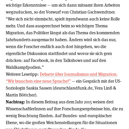
wichtige Erkenntnisse — um sich dann mitsamt ihren Arbeiten
wegzuducken, so der Vorwurf von Christian Gschwendtner.
“Wer sich nicht einmischt, spielt irgendwann auch keine Rolle
mehr. Und dass ausgerechnet beim so wichtigen Thema
Migration, das Politiker längst als das Thema des kommenden
Jahrhunderts ausgemacht haben. Ändern wird sich das nur,
wenn die Forscher endlich auch dort hingehen, wo die
eigentliche Diskussion stattfindet und wovor sie sich gern
drücken: auf Facebook, in den Talkshows und auf den
Wahlkampfpodien.”
Weiterer Lesetipp:
Debatte über Journalismus und Migration:
“Wir brauchen eine neue Sprache!”
— ein Gespräch mit der US-
Soziologin Saskia Sassen (deutschlandfunk.de, Vera Linß &
Martin Böttcher).
Nachtrag:
In diesem Beitrag aus dem Jahr 2015 weisen drei
WissenschaftlerInnen auf ihre Forschungsergebnisse hin, die zu
wenig Beachtung fänden. Auf Bundes- und europäischer
Ebene, wo die großen Weichenstellungen für die Situationen