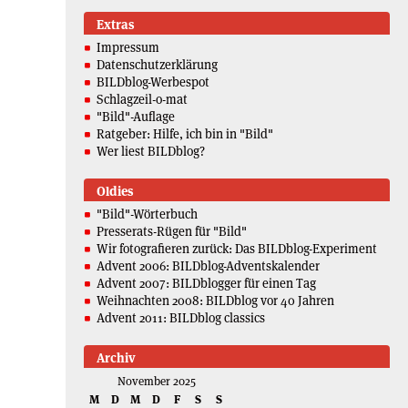
Extras
Impressum
Datenschutzerklärung
BILDblog-Werbespot
Schlagzeil-o-mat
"Bild"-Auflage
Ratgeber: Hilfe, ich bin in "Bild"
Wer liest BILDblog?
Oldies
"Bild"-Wörterbuch
Presserats-Rügen für "Bild"
Wir fotografieren zurück: Das BILDblog-Experiment
Advent 2006: BILDblog-Adventskalender
Advent 2007: BILDblogger für einen Tag
Weihnachten 2008: BILDblog vor 40 Jahren
Advent 2011: BILDblog classics
Archiv
November 2025
M
D
M
D
F
S
S