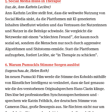
5. Social Media muss in Therapie
(taz.de, Ann-Kathrin Leclère)
Ann-Kathrin Leclère stellt fest, dass die weltweite Nutzung von
Social Media sinkt, da die Plattformen mit KI-generierten
Inhalten überflutet würden und das Vertrauen der Nutzerinnen
und Nutzer in die Beiträge schwinde. Sie vergleicht die
Netzwerke mit einem “schlechten Freund”, der kaum noch
sozial sei, sondern die Menschen nur noch durch aggressive
Algorithmen und Shitstorms ermüde. Statt die Plattformen
aufzugeben, fordert Leclère, sie “in Therapie zu schicken”.
6. Warum Pumuckls Stimme Sorgen auslöst
(tagesschau.de, Helen Roth)
Im neuen Pumuckl-Film werde die Stimme des Kobolds mithilfe
von Künstlicher Intelligenz so verändert, dass sie fast genauso
wie die des verstorbenen Originalsprechers Hans Clarin klinge.
Dies löse bei professionellen Synchronsprecherinnen und -
sprechern wie Katrin Fröhlich, der deutschen Stimme von
Cameron Diaz, große Besorgnis aus. Sie fürchten nicht nur um