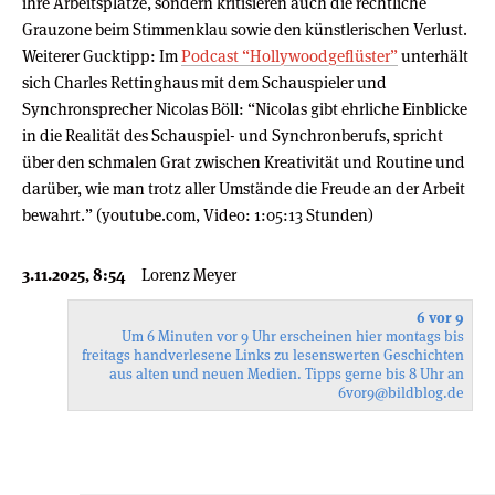
ihre Arbeitsplätze, sondern kritisieren auch die rechtliche
Grauzone beim Stimmenklau sowie den künstlerischen Verlust.
Weiterer Gucktipp: Im
Podcast “Hollywoodgeflüster”
unterhält
sich Charles Rettinghaus mit dem Schauspieler und
Synchronsprecher Nicolas Böll: “Nicolas gibt ehrliche Einblicke
in die Realität des Schauspiel- und Synchronberufs, spricht
über den schmalen Grat zwischen Kreativität und Routine und
darüber, wie man trotz aller Umstände die Freude an der Arbeit
bewahrt.” (youtube.com, Video: 1:05:13 Stunden)
3.11.2025, 8:54
Lorenz Meyer
6 vor 9
Um 6 Minuten vor 9 Uhr erscheinen hier montags bis
freitags handverlesene Links zu lesenswerten Geschichten
aus alten und neuen Medien. Tipps gerne bis 8 Uhr an
6vor9
@bildblog.de