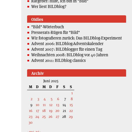
Ratgeber: Hilfe, ich bin in "Bild"
Wer liest BILDblog?
Oldies
"Bild"-Wörterbuch
Presserats-Rügen für "Bild"
Wir fotografieren zurück: Das BILDblog-Experiment
Advent 2006: BILDblog-Adventskalender
Advent 2007: BILDblogger für einen Tag
Weihnachten 2008: BILDblog vor 40 Jahren
Advent 2011: BILDblog classics
Archiv
Juni 2025
M
D
M
D
F
S
S
1
2
3
4
5
6
7
8
9
10
11
12
13
14
15
16
17
18
19
20
21
22
23
24
25
26
27
28
29
30