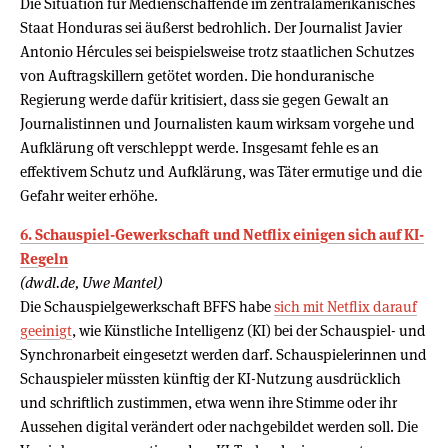
Die Situation für Medienschaffende im zentralamerikanisches
Staat Honduras sei äußerst bedrohlich. Der Journalist Javier
Antonio Hércules sei beispielsweise trotz staatlichen Schutzes
von Auftragskillern getötet worden. Die honduranische
Regierung werde dafür kritisiert, dass sie gegen Gewalt an
Journalistinnen und Journalisten kaum wirksam vorgehe und
Aufklärung oft verschleppt werde. Insgesamt fehle es an
effektivem Schutz und Aufklärung, was Täter ermutige und die
Gefahr weiter erhöhe.
6. Schauspiel-Gewerkschaft und Netflix einigen sich auf KI-
Regeln
(dwdl.de, Uwe Mantel)
Die Schauspielgewerkschaft BFFS habe
sich mit Netflix darauf
geeinigt
, wie Künstliche Intelligenz (KI) bei der Schauspiel- und
Synchronarbeit eingesetzt werden darf. Schauspielerinnen und
Schauspieler müssten künftig der KI-Nutzung ausdrücklich
und schriftlich zustimmen, etwa wenn ihre Stimme oder ihr
Aussehen digital verändert oder nachgebildet werden soll. Die