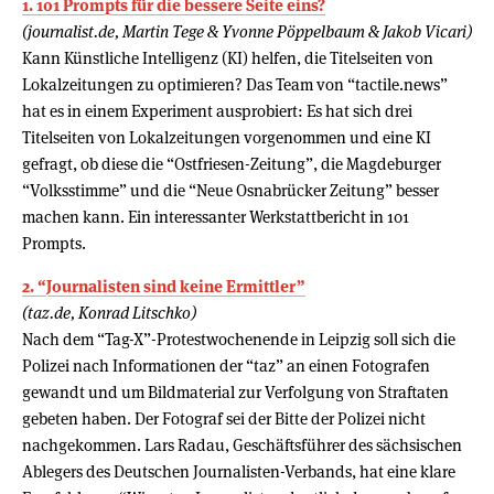
1. 101 Prompts für die bessere Seite eins?
(journalist.de, Martin Tege & Yvonne Pöppelbaum & Jakob Vicari)
Kann Künstliche Intelligenz (KI) helfen, die Titelseiten von
Lokalzeitungen zu optimieren? Das Team von “tactile.news”
hat es in einem Experiment ausprobiert: Es hat sich drei
Titelseiten von Lokalzeitungen vorgenommen und eine KI
gefragt, ob diese die “Ostfriesen-Zeitung”, die Magdeburger
“Volksstimme” und die “Neue Osnabrücker Zeitung” besser
machen kann. Ein interessanter Werkstattbericht in 101
Prompts.
2. “Journalisten sind keine Ermittler”
(taz.de, Konrad Litschko)
Nach dem “Tag-X”-Protestwochenende in Leipzig soll sich die
Polizei nach Informationen der “taz” an einen Fotografen
gewandt und um Bildmaterial zur Verfolgung von Straftaten
gebeten haben. Der Fotograf sei der Bitte der Polizei nicht
nachgekommen. Lars Radau, Geschäftsführer des sächsischen
Ablegers des Deutschen Journalisten-Verbands, hat eine klare