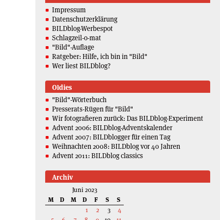
Impressum
Datenschutzerklärung
BILDblog-Werbespot
Schlagzeil-o-mat
"Bild"-Auflage
Ratgeber: Hilfe, ich bin in "Bild"
Wer liest BILDblog?
Oldies
"Bild"-Wörterbuch
Presserats-Rügen für "Bild"
Wir fotografieren zurück: Das BILDblog-Experiment
Advent 2006: BILDblog-Adventskalender
Advent 2007: BILDblogger für einen Tag
Weihnachten 2008: BILDblog vor 40 Jahren
Advent 2011: BILDblog classics
Archiv
Juni 2023
M
D
M
D
F
S
S
1
2
3
4
5
6
7
8
9
10
11