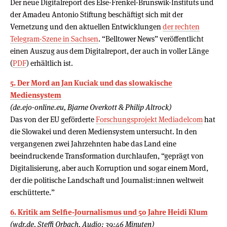
Der neue Digitalreport des Else-Frenkel-Brunswik-Instituts und
der Amadeu Antonio Stiftung beschäftigt sich mit der
Vernetzung und den aktuellen Entwicklungen
der rechten
Telegram-Szene in Sachsen
. “Belltower News” veröffentlicht
einen Auszug aus dem Digitalreport, der auch in voller Länge
(
PDF
) erhältlich ist.
5. Der Mord an Jan Kuciak und das slowakische
Mediensystem
(de.ejo-online.eu, Bjarne Overkott & Philip Altrock)
Das von der EU geförderte
Forschungsprojekt Mediadelcom
hat
die Slowakei und deren Mediensystem untersucht. In den
vergangenen zwei Jahrzehnten habe das Land eine
beeindruckende Transformation durchlaufen, “geprägt von
Digitalisierung, aber auch Korruption und sogar einem Mord,
der die politische Landschaft und Journalist:innen weltweit
erschütterte.”
6. Kritik am Selfie-Journalismus und 50 Jahre Heidi Klum
(wdr.de, Steffi Orbach, Audio: 39:46 Minuten)