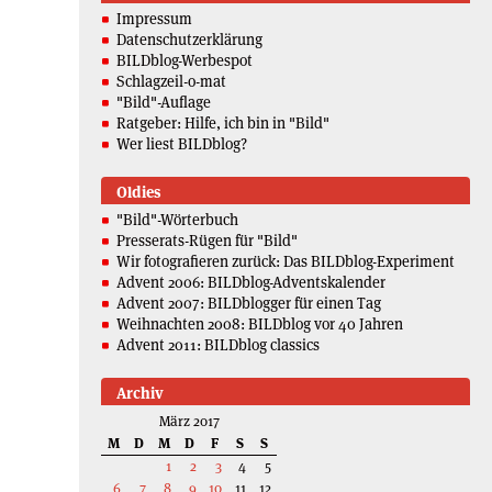
Impressum
Datenschutzerklärung
BILDblog-Werbespot
Schlagzeil-o-mat
"Bild"-Auflage
Ratgeber: Hilfe, ich bin in "Bild"
Wer liest BILDblog?
Oldies
"Bild"-Wörterbuch
Presserats-Rügen für "Bild"
Wir fotografieren zurück: Das BILDblog-Experiment
Advent 2006: BILDblog-Adventskalender
Advent 2007: BILDblogger für einen Tag
Weihnachten 2008: BILDblog vor 40 Jahren
Advent 2011: BILDblog classics
Archiv
März 2017
M
D
M
D
F
S
S
1
2
3
4
5
6
7
8
9
10
11
12