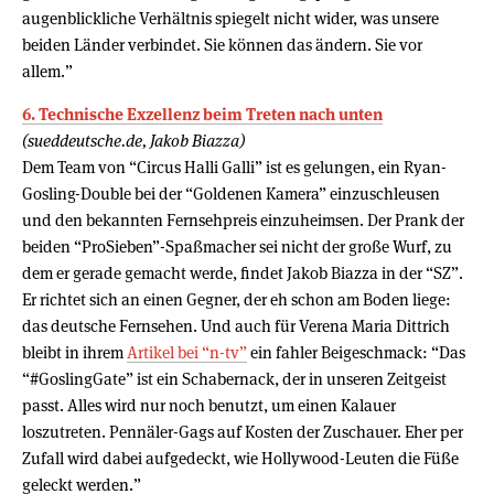
augenblickliche Verhältnis spiegelt nicht wider, was unsere
beiden Länder verbindet. Sie können das ändern. Sie vor
allem.”
6. Technische Exzellenz beim Treten nach unten
(sueddeutsche.de, Jakob Biazza)
Dem Team von “Circus Halli Galli” ist es gelungen, ein Ryan-
Gosling-Double bei der “Goldenen Kamera” einzuschleusen
und den bekannten Fernsehpreis einzuheimsen. Der Prank der
beiden “ProSieben”-Spaßmacher sei nicht der große Wurf, zu
dem er gerade gemacht werde, findet Jakob Biazza in der “SZ”.
Er richtet sich an einen Gegner, der eh schon am Boden liege:
das deutsche Fernsehen. Und auch für Verena Maria Dittrich
bleibt in ihrem
Artikel bei “n-tv”
ein fahler Beigeschmack: “Das
“#GoslingGate” ist ein Schabernack, der in unseren Zeitgeist
passt. Alles wird nur noch benutzt, um einen Kalauer
loszutreten. Pennäler-Gags auf Kosten der Zuschauer. Eher per
Zufall wird dabei aufgedeckt, wie Hollywood-Leuten die Füße
geleckt werden.”