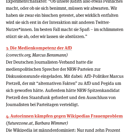
Experimentcharakter: “Ob unsere Judith also etwas Peinliches
macht, oder ob sie sich benimmt, müssen wir abwarten. Wir
haben sie zwar ein bisschen getestet, aber wirklich entfalten
wird sie sich erst in der Interaktion mit anderen Twitter-
Nutzer*innen. Im besten Fall macht sie Spaß – im schlimmsten
stürzt sie ab, oder wir lassen sie abstürzen.”
3. Die Medienkompetenz der AfD
(correctiv.org, Marcus Bensmann)
Der Deutschen Journalisten-Verband hatte die
medienpolitischen Sprecher der NRW-Parteien zur
Diskussionsrunde eingeladen. Mit dabei: AfD-Politiker Marcus
Pretzell, der mit “alternativen Fakten” zu AfD und Pegida um
sich geworfen hätte. Außerdem hätte NRW-Spitzenkandidat
Pretzell den Staatsfunk gefordert und den Ausschluss von
Journalisten bei Parteitagen verteidigt.
4. Autorinnen kämpfen gegen Wikipedias Frauenproblem
(futurezone.at, Barbara Wimmer)
Die Wikipedia ist männderdominiert: Nur rund zehn Prozent