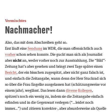
Vermischtes
Nachmacher!
Also, das mit dem Abschreiben geht so.
Erst läuft eine
Sendung
im WDR, die man offensichtlich auch
vorher
schon sehen konnte. Die guckt man sich als Journalist
aber
nicht
an, weder vorher noch zur Ausstrahlung. Die “Bild”-
Zeitung hat’s aber gesehen und bringt zwei Tage später einen
Bericht
, der ein bisschen zugespitzt, aber nicht ganz falsch ist,
und einfach die Zeitangabe, wann denn der Herr Stuckrad sich
so über die Frau Engelke ausgelassen hat (schätzungsweise vor
einem jahr), weglässt. Das lesen dann
diverse
Kollegen
,
spitzen’s noch ein wenig zu, indem sie die Zeitangabe einfach
erfinden und in die Gegenwart verlegen (“…leidet noch
immer…”) und zitieren korrekter-, aber absurderweise als Quelle