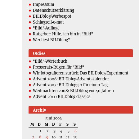
Impressum
Datenschutzerklärung
BILDblog-Werbespot
Schlagzeil-o-mat
"Bild"-Auflage
Ratgeber: Hilfe, ich bin in "Bild"
Wer liest BILDblog?
Oldies
"Bild"-Wörterbuch
Presserats-Rügen für "Bild"
Wir fotografieren zurück: Das BILDblog-Experiment
Advent 2006: BILDblog-Adventskalender
Advent 2007: BILDblogger für einen Tag
Weihnachten 2008: BILDblog vor 40 Jahren
Advent 2011: BILDblog classics
Archiv
Juni 2004
M
D
M
D
F
S
S
1
2
3
4
5
6
7
8
9
10
11
12
13