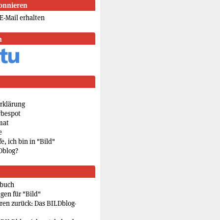
onnieren
E-Mail erhalten
n
rklärung
rbespot
mat
e
e, ich bin in "Bild"
Dblog?
rbuch
gen für "Bild"
eren zurück: Das BILDblog-