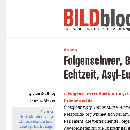
6 vor 9
Folgenschwer, B
Echtzeit, Asyl-
4.7.2018, 8:54
1. Folgenschwere Abstimmung: E
Lorenz Meyer
Urheberrechts
(netzpolitik.org, Tomas Rudl & Alex
6 vor 9
Netzpolitik.org widmet sich der 
Um 6 Minuten vor 9
Parlament, die weitreichende Folgen
Uhr erscheinen hier
montags bis freitags
Abgeordneten für die Uploadfilter 