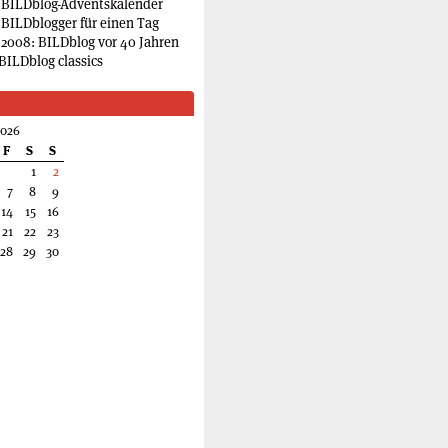
 BILDblog-Adventskalender
 BILDblogger für einen Tag
2008: BILDblog vor 40 Jahren
BILDblog classics
2026
F
S
S
1
2
7
8
9
14
15
16
21
22
23
28
29
30