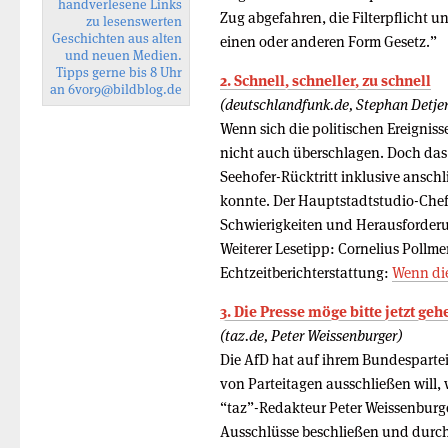
handverlesene Links
Zug abgefahren, die Filterpflicht u
zu lesenswerten
Geschichten aus alten
einen oder anderen Form Gesetz.”
und neuen Medien.
Tipps gerne bis 8 Uhr
2. Schnell, schneller, zu schnell
an
6vor9
@bildblog.de
(deutschlandfunk.de, Stephan Detjen
Wenn sich die politischen Ereigniss
nicht auch überschlagen. Doch das 
Seehofer-Rücktritt inklusive ansch
konnte. Der Hauptstadtstudio-Chef
Schwierigkeiten und Herausforderu
Weiterer Lesetipp: Cornelius Pollm
Echtzeitberichterstattung:
Wenn die
3. Die Presse möge bitte jetzt geh
(taz.de, Peter Weissenburger)
Die AfD hat auf ihrem Bundespartei
von Parteitagen ausschließen will,
“taz”-Redakteur Peter Weissenburger
Ausschlüsse beschließen und durch