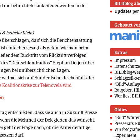
BILDblog ab
nd die befürchtete Link-Steuer werden in der
Updates
per 
Gehostet vo
 & Isabelle Klein)
e überschlagen, darf sich die Berichterstattung
ist einfacher gesagt als getan, wie man beim
Extras
ließendem Rücktritt vom Rücktritt verfolgen
Impressum
 des “Deutschlandradios” Stephan Detjen über
Datenschutze
ngen bei unübersichtlichen Lagen.
BILDblog-We
er widmet sich auf Süddeutsche.de ebenfalls der
Schlagzeil-o-
"Bild"-Auflag
 Koalitionskrise zur Telenovela wird
Ratgeber: Hilf
Wer liest BIL
en
Oldies
tag entschieden, dass sie auch in Zukunft Presse
"Bild"-Wörte
 wenn die Mehrheit der Delegierten das wünscht.
Presserats-Rü
 geht der Frage nach, ob die Partei derartige
Wir fotografi
setzen darf.
Experiment