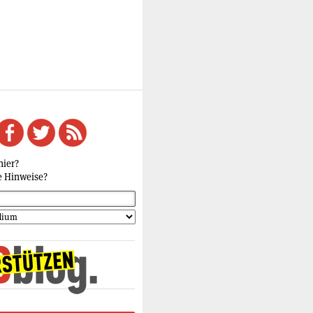
hier?
e Hinweise?