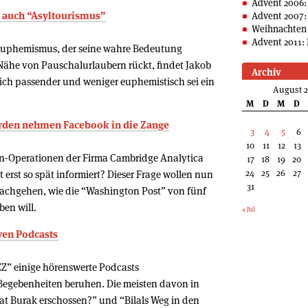
Advent 2006:
gt auch “Asyltourismus”
Advent 2007:
Weihnachten 
Advent 2011: 
in Euphemismus, der seine wahre Bedeutung
e Nähe von Pauschalurlaubern rückt, findet Jakob
Archiv
ich passender und weniger euphemistisch sei ein
August 
M
D
M
D
örden nehmen Facebook in die Zange
3
4
5
6
10
11
12
13
n-Operationen der Firma Cambridge Analytica
17
18
19
20
24
25
26
27
erst so spät informiert? Dieser Frage wollen nun
31
achgehen, wie die “Washington Post” von fünf
en will.
« Jul
iven Podcasts
ZZ” einige hörenswerte Podcasts
Begebenheiten beruhen. Die meisten davon in
hat Burak erschossen?” und “Bilals Weg in den