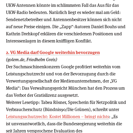
UKW-Antennen könnte im schlimmsten Fall das Aus für das
UKW-Radio bedeuten. Natürlich liegt es wieder mal am Geld:
Sendenetzbetreiber und Antennenbesitzer können sich nicht
auf neue Preise einigen. Die „Zapp“-Autoren Daniel Bouhs und
Kathrin Drehkopf erklären die verschiedenen Positionen und
Interessenlagen in diesem kniffligen Konflikt.
2. VG Media darf Google weiterhin bevorzugen
(golem.de, Friedhelm Greis)
Der Suchmaschinenkonzern Google profitiert weiterhin vom
Leistungschutzrecht und von der Bevorzugung durch die
Verwertungsgesellschaft der Medienunternehmen, der „VG
Media“: Das Verwaltungsgericht München hat den Prozess um
das Verbot der Gratislizenz ausgesetzt.
Weiterer Lesetipp: Tabea Rösner, Sprecherin für Netzpolitik und
Verbraucherschutz (Bündnis90/Die Grünen), schreibt unter
Leistungsschutzrecht: Kostet Millionen – bringt nichts
: „Es
ist unverantwortlich, dass die Bundesregierung weiterhin die
seit Jahren versprochene Evaluation des