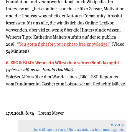
Foundation und verantwortet damit auch Wikipedia. Im
Interview mit „heise online“ spricht sie über Zensur, Motivation
und die Unausgewogenheit der Autoren-Community. Absolut
lesenswert für uns alle, die wir täglich das Online-Lexikon
verwenden, aber viel zu wenig über die Hintergründe wissen.
Weiterer Tipp: Katherine Mahers Auftritt auf der re:publica
2018:
“You gotta fight for your right to free knowledge!”
(Video,
54 Minuten)
6. ESC & BILD: Wenn ein Würstchen seinen Senf dazugibt
(spiesser-alfons.de, Harald Dzubilla)
Spießer Alfons über den Wandel eines „Bild“-ESC-Reporters
vom Fundamental-Basher zum Lobpreiser mit Gedächtnislücke.
17.5.2018, 8:54
Lorenz Meyer
6 vor 9
Um 6 Minuten vor 9 Uhr erscheinen hier montags bis