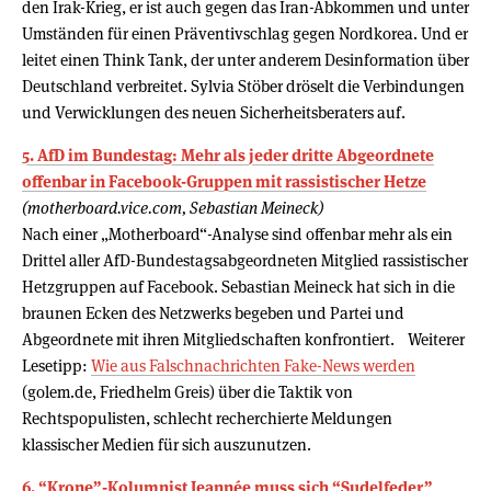
den Irak-Krieg, er ist auch gegen das Iran-Abkommen und unter
Umständen für einen Präventivschlag gegen Nordkorea. Und er
leitet einen Think Tank, der unter anderem Desinformation über
Deutschland verbreitet. Sylvia Stöber dröselt die Verbindungen
und Verwicklungen des neuen Sicherheitsberaters auf.
5. AfD im Bundestag: Mehr als jeder dritte Abgeordnete
offenbar in Facebook-Gruppen mit rassistischer Hetze
(motherboard.vice.com, Sebastian Meineck)
Nach einer „Motherboard“-Analyse sind offenbar mehr als ein
Drittel aller AfD-Bundestagsabgeordneten Mitglied rassistischer
Hetzgruppen auf Facebook. Sebastian Meineck hat sich in die
braunen Ecken des Netzwerks begeben und Partei und
Abgeordnete mit ihren Mitgliedschaften konfrontiert. Weiterer
Lesetipp:
Wie aus Falschnachrichten Fake-News werden
(golem.de, Friedhelm Greis) über die Taktik von
Rechtspopulisten, schlecht recherchierte Meldungen
klassischer Medien für sich auszunutzen.
6. “Krone”-Kolumnist Jeannée muss sich “Sudelfeder”