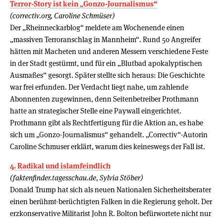
Terror-Story ist kein „Gonzo-Journalismus“
(correctiv.org, Caroline Schmüser)
Der „Rheinneckarblog“ meldete am Wochenende einen
„massiven Terroranschlag in Mannheim“. Rund 50 Angreifer
hätten mit Macheten und anderen Messern verschiedene Feste
in der Stadt gestürmt, und für ein „Blutbad apokalyptischen
Ausmaßes“ gesorgt. Später stellte sich heraus: Die Geschichte
war frei erfunden. Der Verdacht liegt nahe, um zahlende
Abonnenten zugewinnen, denn Seitenbetreiber Prothmann
hatte an strategischer Stelle eine Paywall eingerichtet.
Prothmann gibt als Rechtfertigung für die Aktion an, es habe
sich um „Gonzo-Journalismus“ gehandelt. „Correctiv“-Autorin
Caroline Schmuser erklärt, warum dies keineswegs der Fall ist.
4. Radikal und islamfeindlich
(faktenfinder.tagesschau.de, Sylvia Stöber)
Donald Trump hat sich als neuen Nationalen Sicherheitsberater
einen berühmt-berüchtigten Falken in die Regierung geholt. Der
erzkonservative Militarist John R. Bolton befürwortete nicht nur