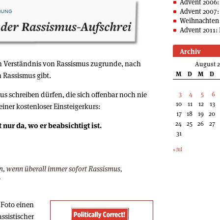
Advent 2006:
Advent 2007:
Weihnachten 
Advent 2011: 
Archiv
n Verständnis von Rassismus zugrunde, nach
August 
M
D
M
D
 Rassismus gibt.
us schreiben dürfen, die sich offenbar noch nie
3
4
5
6
10
11
12
13
einer kostenloser Einsteigerkurs:
17
18
19
20
24
25
26
27
 nur da, wo er beabsichtigt ist.
31
« Jul
en, wenn überall immer sofort Rassismus,
?
Foto einen
assistischer