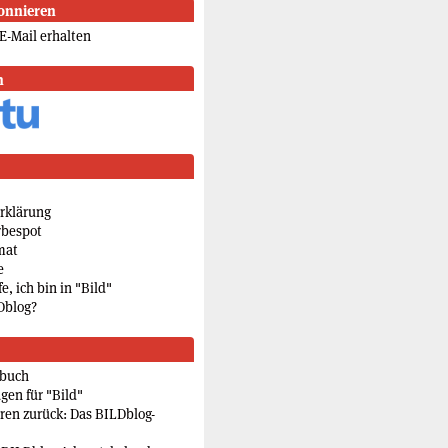
onnieren
E-Mail erhalten
n
rklärung
rbespot
mat
e
e, ich bin in "Bild"
Dblog?
rbuch
gen für "Bild"
eren zurück: Das BILDblog-