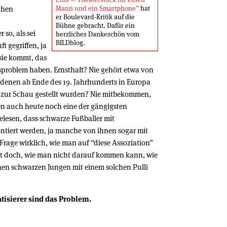
chen
Mann und ein Smartphone”
hat
er Boulevard-Kritik auf die
Bühne gebracht. Dafür ein
 so, als sei
herzliches Dankeschön vom
BILDblog.
ft gegriffen, ja
 sie kommt, das
usproblem haben. Ernsthaft? Nie gehört etwa von
n denen ab Ende des 19. Jahrhunderts in Europa
 zur Schau gestellt wurden? Nie mitbekommen,
fen auch heute noch eine der gängigsten
elesen, dass schwarze Fußballer mit
ntiert werden, ja manche von ihnen sogar mit
rage wirklich, wie man auf “diese Assoziation”
ht doch, wie man nicht darauf kommen kann, wie
en schwarzen Jungen mit einem solchen Pulli
atisierer sind das Problem.