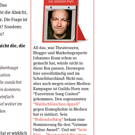
Das
t die Absicht,
. Die Frage ist
t? Sondern:
en?
icht die, die
All das, was Theaterautor,
Blogger und Marketingexperte
Johannes Kram schon so
gemacht hat, würde nicht in
 überhaupt
diese Box passen. Deswegen
hier unvollständig und im
iation
Schnelldurchlauf: Nicht nur,
die zunächst
aber auch wegen seiner Medien-
Kampagne ist Guildo Horn zum
en konnten;
“Eurovision Song Contest”
 einfach
gekommen. Den sogenannten
l weiter im
“Waldschlösschen-Appell”
gegen Homophobie in Medien
len
hat er initiiert. Sein
“Nollendorfblog”
bekam eine
Nominierung für den “Grimme
Online Award”. Und mit
“Seite
Hat er wirklich
Eins — Theaterstück für einen