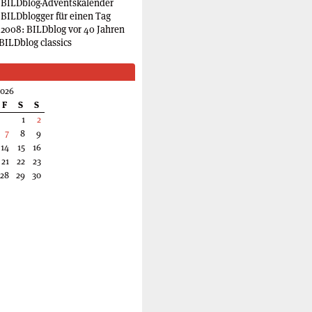
 BILDblog-Adventskalender
 BILDblogger für einen Tag
2008: BILDblog vor 40 Jahren
BILDblog classics
2026
F
S
S
1
2
7
8
9
14
15
16
21
22
23
28
29
30