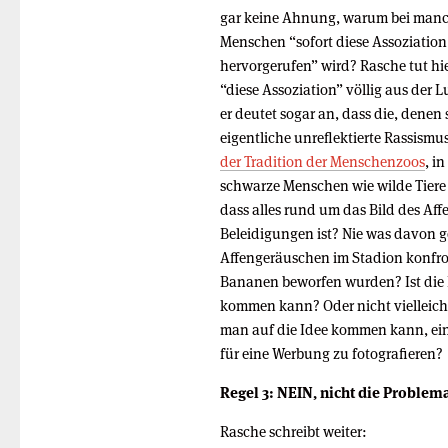
gar keine Ahnung, warum bei man
Menschen “sofort diese Assoziation
hervorgerufen” wird? Rasche tut hier
“diese Assoziation” völlig aus der Lu
er deutet sogar an, dass die, denen
eigentliche unreflektierte Rassism
der Tradition der Menschenzoos
, i
schwarze Menschen wie wilde Tiere
dass alles rund um das Bild des Af
Beleidigungen ist? Nie was davon g
Affengeräuschen im Stadion konfro
Bananen beworfen wurden? Ist die F
kommen kann? Oder nicht vielleic
man auf die Idee kommen kann, ein
für eine Werbung zu fotografieren?
Regel 3: NEIN, nicht die Problem
Rasche schreibt weiter: