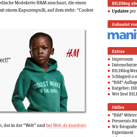
edische Modekette H&M anschaut, die einen
BILDblog ab
mit einem Kapuzenpulli, auf dem steht: “Coolest
Updates
per 
Gehostet vo
Extras
Impressum
Datenschutze
BILDblog-We
Schlagzeil-o-
"Bild"-Auflag
Ratgeber: Hilf
Wer liest BIL
Oldies
"Bild"-Wörte
Presserats-Rü
he, der in der “Welt” und
bei Welt.de kundtut
:
Wir fotografi
Experiment