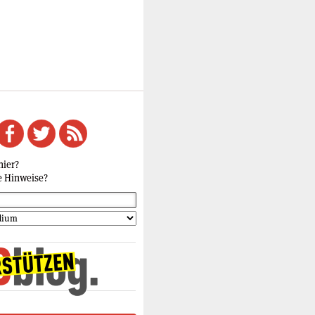
hier?
e Hinweise?