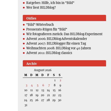
Ratgeber: Hilfe, ich bin in "Bild"
Wer liest BILDblog?
Oldies
"Bild"-Wörterbuch
Presserats-Rügen für "Bild"
Wir fotografieren zurück: Das BILDblog-Experiment
Advent 2006: BILDblog-Adventskalender
Advent 2007: BILDblogger für einen Tag
Weihnachten 2008: BILDblog vor 40 Jahren
Advent 2011: BILDblog classics
Archiv
August 2026
M
D
M
D
F
S
S
1
2
3
4
5
6
7
8
9
10
11
12
13
14
15
16
17
18
19
20
21
22
23
24
25
26
27
28
29
30
31