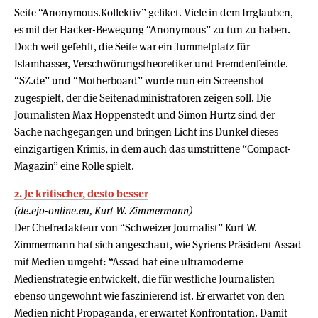
Seite “Anonymous.Kollektiv” geliket. Viele in dem Irrglauben,
es mit der Hacker-Bewegung “Anonymous” zu tun zu haben.
Doch weit gefehlt, die Seite war ein Tummelplatz für
Islamhasser, Verschwörungstheoretiker und Fremdenfeinde.
“SZ.de” und “Motherboard” wurde nun ein Screenshot
zugespielt, der die Seitenadministratoren zeigen soll. Die
Journalisten Max Hoppenstedt und Simon Hurtz sind der
Sache nachgegangen und bringen Licht ins Dunkel dieses
einzigartigen Krimis, in dem auch das umstrittene “Compact-
Magazin” eine Rolle spielt.
2. Je kritischer, desto besser
(de.ejo-online.eu, Kurt W. Zimmermann)
Der Chefredakteur von “Schweizer Journalist” Kurt W.
Zimmermann hat sich angeschaut, wie Syriens Präsident Assad
mit Medien umgeht: “Assad hat eine ultramoderne
Medienstrategie entwickelt, die für westliche Journalisten
ebenso ungewohnt wie faszinierend ist. Er erwartet von den
Medien nicht Propaganda, er erwartet Konfrontation. Damit