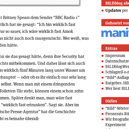
BILDblog ab
Updates
per 
at Britney Spears dem Sender “BBC Radio 1”
Gehostet vo
tlich hat sie gesagt: “Ich bin wirklich fast
ar so sauer, ich wäre wirklich fast Amok
das nicht auch noch rausgerutscht. Wer weiß, was
den hätte.
Extras
Impressum
 sie das gesagt hätte, denn ihre Security hat
Datenschutze
ichts mitbekommen. Und daher lässt sich auch
BILDblog-We
rs wirklich fünf Minuten lang unter Wasser um
Schlagzeil-o-
behauptet — oder ob es ihr einfach nur sehr lang
"Bild"-Auflag
Ratgeber: Hilf
 selbst. Wenn man mit einem dringenden
Wer liest BIL
 Toiletten-Tür steht, können einem schon zehn
men. Später denkt man, man wäre fast
Oldies
“wirklich fast ertrunken”. Sagt sie. Aber im
"Bild"-Wörte
utsche Presse-Agentur” hat die Geschichte
Presserats-Rü
ht es beinahe überall:
Wir fotografi
Experiment