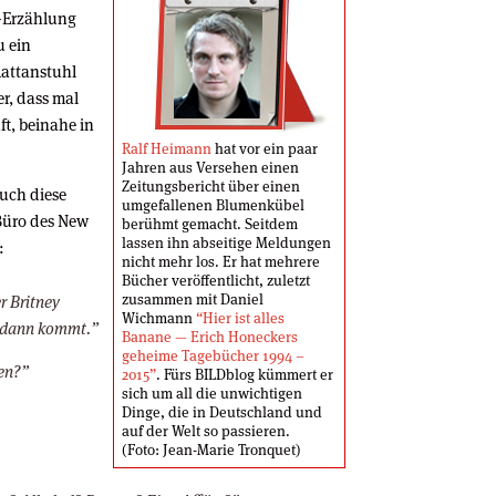
-Erzählung
u ein
Rattanstuhl
r, dass mal
ft, beinahe in
Ralf Heimann
hat vor ein paar
Jahren aus Versehen einen
Zeitungsbericht über einen
auch diese
umgefallenen Blumenkübel
Büro des New
berühmt gemacht. Seitdem
lassen ihn abseitige Meldungen
:
nicht mehr los. Er hat mehrere
Bücher veröffentlicht, zuletzt
zusammen mit Daniel
r Britney
Wichmann
“Hier ist alles
m dann kommt.”
Banane — Erich Honeckers
geheime Tagebücher 1994 –
gen?”
2015”
. Fürs BILDblog kümmert er
sich um all die unwichtigen
Dinge, die in Deutschland und
auf der Welt so passieren.
(Foto: Jean-Marie Tronquet)