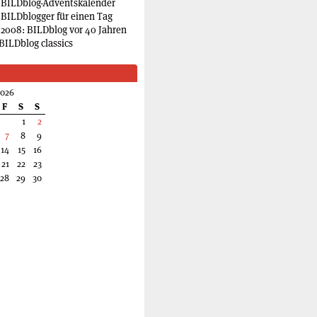
 BILDblog-Adventskalender
 BILDblogger für einen Tag
2008: BILDblog vor 40 Jahren
BILDblog classics
2026
F
S
S
1
2
7
8
9
14
15
16
21
22
23
28
29
30