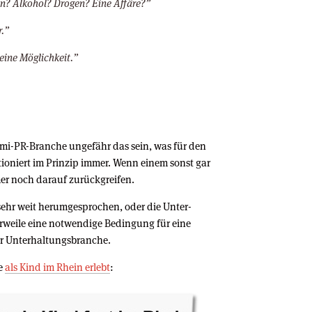
en? Alkohol? Drogen? Eine Affäre?”
er.”
 eine Möglichkeit.”
omi-PR-Branche ungefähr das sein, was für den
ktioniert im Prinzip immer. Wenn einem sonst gar
er noch darauf zurückgreifen.
 sehr weit herumgesprochen, oder die Unter-
rweile eine notwendige Bedingung für eine
der Unterhaltungsbranche.
ne
als Kind im Rhein erlebt
: