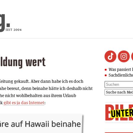
eldung wert
Was passiert 
Sachdienlich
 Zeitung gekauft. Aber dann habe ich es doch
ahe bereut, denn beinahe hätte ich deshalb nicht
ahe nicht wohlbehalten aus ihrem Urlaub
ck
gibt es ja das Internet
: