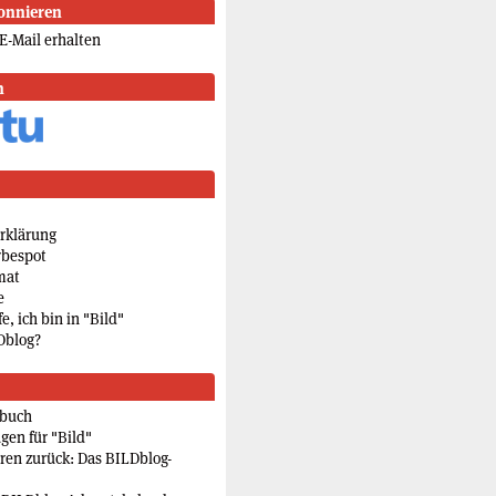
onnieren
E-Mail erhalten
n
rklärung
rbespot
mat
e
e, ich bin in "Bild"
Dblog?
rbuch
gen für "Bild"
eren zurück: Das BILDblog-