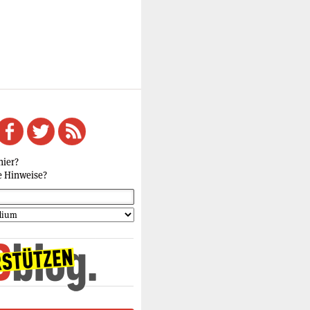
hier?
e Hinweise?