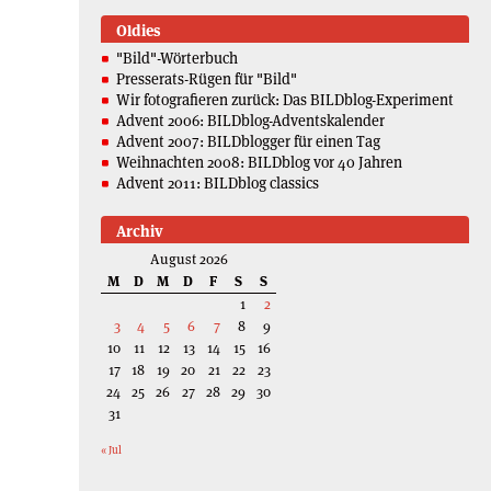
Oldies
"Bild"-Wörterbuch
Presserats-Rügen für "Bild"
Wir fotografieren zurück: Das BILDblog-Experiment
Advent 2006: BILDblog-Adventskalender
Advent 2007: BILDblogger für einen Tag
Weihnachten 2008: BILDblog vor 40 Jahren
Advent 2011: BILDblog classics
Archiv
August 2026
M
D
M
D
F
S
S
1
2
3
4
5
6
7
8
9
10
11
12
13
14
15
16
17
18
19
20
21
22
23
24
25
26
27
28
29
30
31
« Jul