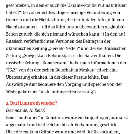
geschrieben, in dem er auch die Ukraine-Politik Putins kritisiert
habe. (“Die völkerrechtswidrige einseitige Veränderung von
Grenzen und die Nichtachtung der territorialen Integrität von
Nachbarstaaten — all das führt uns in überwunden geglaubte
Zeiten zurück, die sich niemand wünschen kann.”) In den auf
Russisch veröffentlichten Versionen des Beitrags in der
ukrainischen Zeitung „Serkalo Nedeli“ und der weißrussischen
Zeitung „Sowjetskaja Belorussija“ sei der Satz enthalten. Die
russische Zeitung „Kommersant“ habe nach Informationen der
“FAZ” von der deutschen Botschaft in Moskau jedoch eine
Übersetzung erhalten, in der dieser Passus fehlte. Das
Auswärtige Amt bedauere den Vorgang und spreche von der
Weitergabe einer “nicht autorisierten Fassung”.
2. Darf Lünstroth wieder?
(seemoz.de, H. Reile)
Beim “Südkurier” in Konstanz wurde ein langjähriger Journalist
abgemahnt und in die Schreibtisch-Verbannung geschickt.
Über die exakten Gründe wurde und wird fleißig spekuliert,